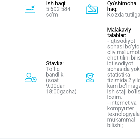
Ish haqi:
Qo'shimcha
5 692 584
haq:
so'm
Ko'zda tutilg
Malakaviy
talablar:
-Iqtisodiyot
sohasi bo‘yi
oliy ma’lumot
chet tilini bili
Stavka:
iqtisodiyot
To`liq
sohasida yok
bandlik
statistika
(soat
tizimida 2 yil
9:00dan
kam bo'lmag
18:00gacha)
ish staji bo'li
lozim.
- internet va
kompyuter
texnologiyala
mukammal
bilishi;