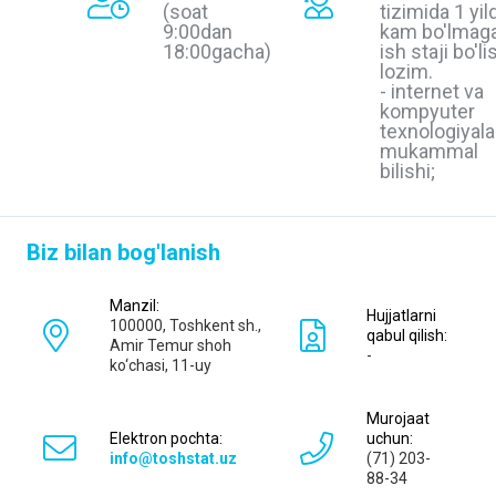
(soat
tizimida 1 yil
9:00dan
kam bo'lmag
18:00gacha)
ish staji bo'li
lozim.
- internet va
kompyuter
texnologiyala
mukammal
bilishi;
Biz bilan bog'lanish
Manzil:
Hujjatlarni
100000, Toshkent sh.,
qabul qilish:
Amir Temur shoh
-
ko‘chаsi, 11-uy
Murojaat
Elektron pochta:
uchun:
info@toshstat.uz
(71) 203-
88-34