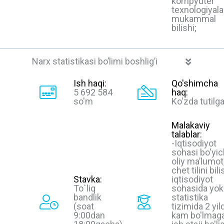
kompyuter
texnologiyala
mukammal
bilishi;
Narx statistikasi bo’limi boshlig’i
Ish haqi:
Qo'shimcha
5 692 584
haq:
so'm
Ko'zda tutilg
Malakaviy
talablar:
-Iqtisodiyot
sohasi bo‘yi
oliy ma’lumot
chet tilini bili
Stavka:
iqtisodiyot
To`liq
sohasida yok
bandlik
statistika
(soat
tizimida 2 yil
9:00dan
kam bo'lmag