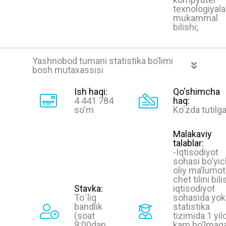
texnologiyala
mukammal
bilishi;
Yashnobod tumani statistika bo’limi
bosh mutaxassisi
Ish haqi:
Qo'shimcha
4 441 784
haq:
so'm
Ko'zda tutilg
Malakaviy
talablar:
-Iqtisodiyot
sohasi bo‘yi
oliy ma’lumot
chet tilini bili
Stavka:
iqtisodiyot
To`liq
sohasida yok
bandlik
statistika
(soat
tizimida 1 yil
9:00dan
kam bo'lmag