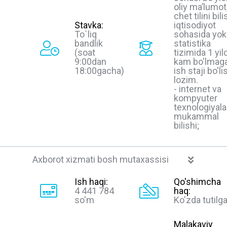
oliy ma’lumot
chet tilini bili
Stavka:
iqtisodiyot
To`liq
sohasida yok
bandlik
statistika
(soat
tizimida 1 yil
9:00dan
kam bo'lmag
18:00gacha)
ish staji bo'li
lozim.
- internet va
kompyuter
texnologiyala
mukammal
bilishi;
Axborot xizmati bosh mutaxassisi
Ish haqi:
Qo'shimcha
4 441 784
haq:
so'm
Ko'zda tutilg
Malakaviy