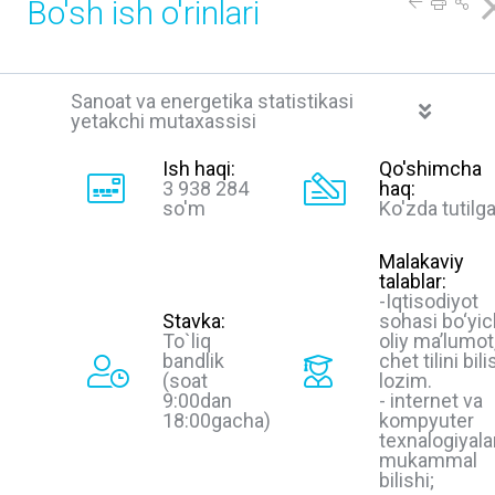
Bo'sh ish o'rinlari
Sanoat va energetika statistikasi
yetakchi mutaxassisi
Ish haqi:
Qo'shimcha
3 938 284
haq:
so'm
Ko'zda tutilg
Malakaviy
talablar:
-Iqtisodiyot
Stavka:
sohasi bo‘yi
To`liq
oliy ma’lumot
bandlik
chet tilini bili
(soat
lozim.
9:00dan
- internet va
18:00gacha)
kompyuter
texnalogiyalar
mukammal
bilishi;