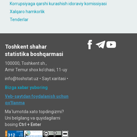
Korrupsiyaga qarshi kurashish idoraviy komissiyasi
Xalqaro hamkorlik
Tenderlar
Toshkent shahar
statistika boshqarmasi
100000, Toshkent sh.,
Amir Temur shox ko'chasi, 11-uy
info@toshstat.uz •
Sayt xaritasi
•
Bizga xabar yuboring
Veb-saytdan foydalanish uchun
qo'llanma
Ma`lumotda xato topdingizmi?
Uni belgilang va quyidagilarni
bosing
Ctrl + Enter