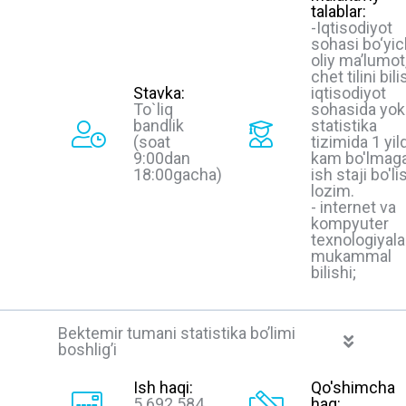
talablar:
-Iqtisodiyot
sohasi bo‘yi
oliy ma’lumot
chet tilini bili
Stavka:
iqtisodiyot
To`liq
sohasida yok
bandlik
statistika
(soat
tizimida 1 yil
9:00dan
kam bo'lmag
18:00gacha)
ish staji bo'li
lozim.
- internet va
kompyuter
texnologiyala
mukammal
bilishi;
Bektemir tumani statistika bo’limi
boshlig’i
Ish haqi:
Qo'shimcha
5 692 584
haq: