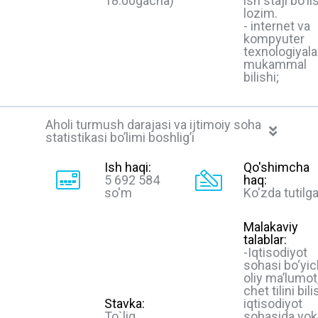
18:00gacha)
ish staji bo'li
lozim.
- internet va
kompyuter
texnologiyala
mukammal
bilishi;
Aholi turmush darajasi va ijtimoiy soha
statistikasi bo’limi boshlig’i
Ish haqi:
Qo'shimcha
5 692 584
haq:
so'm
Ko'zda tutilg
Malakaviy
talablar:
-Iqtisodiyot
sohasi bo‘yi
oliy ma’lumot
chet tilini bili
Stavka:
iqtisodiyot
To`liq
sohasida yok