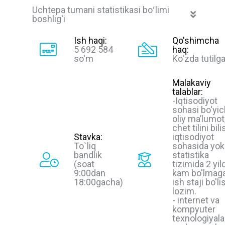
Uchtepa tumani statistikasi boʻlimi
boshlig'i
Ish haqi:
Qo'shimcha
5 692 584
haq:
so'm
Ko'zda tutilg
Malakaviy
talablar:
-Iqtisodiyot
sohasi bo‘yi
oliy ma’lumot
chet tilini bili
Stavka:
iqtisodiyot
To`liq
sohasida yok
bandlik
statistika
(soat
tizimida 2 yil
9:00dan
kam bo'lmag
18:00gacha)
ish staji bo'li
lozim.
- internet va
kompyuter
texnologiyala