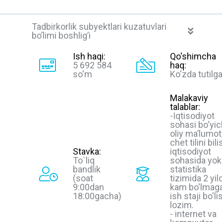
Tadbirkorlik subyektlari kuzatuvlari
bo’limi boshlig’i
Ish haqi:
Qo'shimcha
5 692 584
haq:
so'm
Ko'zda tutilg
Malakaviy
talablar:
-Iqtisodiyot
sohasi bo‘yi
oliy ma’lumot
chet tilini bili
Stavka:
iqtisodiyot
To`liq
sohasida yok
bandlik
statistika
(soat
tizimida 2 yil
9:00dan
kam bo'lmag
18:00gacha)
ish staji bo'li
lozim.
- internet va