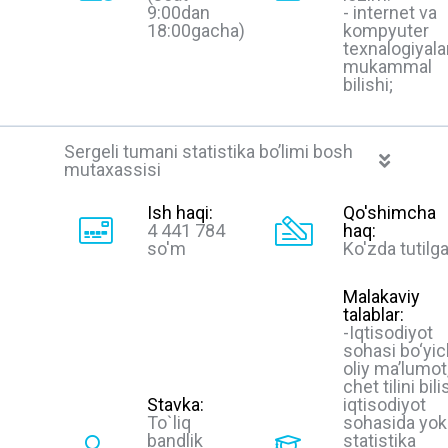
9:00dan
- internet va
18:00gacha)
kompyuter
texnalogiyalar
mukammal
bilishi;
Sergeli tumani statistika bo’limi bosh
mutaxassisi
Ish haqi:
Qo'shimcha
4 441 784
haq:
so'm
Ko'zda tutilg
Malakaviy
talablar:
-Iqtisodiyot
sohasi bo‘yi
oliy ma’lumot
chet tilini bili
Stavka:
iqtisodiyot
To`liq
sohasida yok
bandlik
statistika