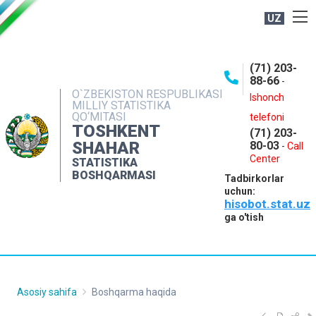
UZ
BOSHQARMA HAQIDA
(71) 203-
OCHIQ MA'LUMOTLAR
88-66
-
O`ZBEKISTON RESPUBLIKASI
NASHRLAR
Ishonch
MILLIY STATISTIKA
QO‘MITASI
telefoni
INTERAKTIV XIZMATLAR
TOSHKENT
(71) 203-
MATBUOT XIZMATI
SHAHAR
80-03
-
Call
Center
STATISTIKA
MUROJAATLAR
BOSHQARMASI
Tadbirkorlar
KONTAKTLAR
uchun:
hisobot.stat.uz
ga o'tish
Asosiy sahifa
Boshqarma haqida