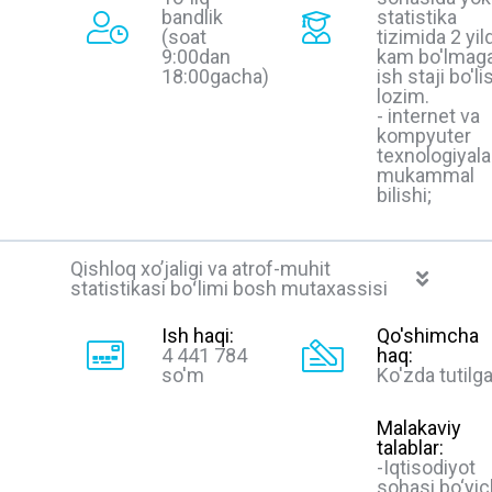
bandlik
statistika
(soat
tizimida 2 yil
9:00dan
kam bo'lmag
18:00gacha)
ish staji bo'li
lozim.
- internet va
kompyuter
texnologiyala
mukammal
bilishi;
Qishloq xo’jaligi va atrof-muhit
statistikasi boʻlimi bosh mutaxassisi
Ish haqi:
Qo'shimcha
4 441 784
haq:
so'm
Ko'zda tutilg
Malakaviy
talablar:
-Iqtisodiyot
sohasi bo‘yi