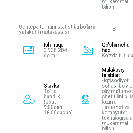
mukammal
bilishi;
Uchtepa tumani statistika bo’limi
yetakchi mutaxassisi
Ish haqi:
Qo'shimcha
3 938 284
haq:
so'm
Ko'zda tutilg
Malakaviy
talablar:
-Iqtisodiyot
Stavka:
sohasi bo‘yi
To`liq
oliy ma’lumot
bandlik
chet tilini bili
(soat
lozim.
9:00dan
- internet va
18:00gacha)
kompyuter
texnalogiyalar
mukammal
bilishi;