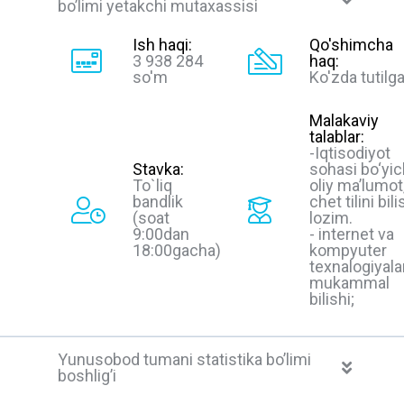
bo’limi yetakchi mutaxassisi
Ish haqi:
Qo'shimcha
3 938 284
haq:
so'm
Ko'zda tutilg
Malakaviy
talablar:
-Iqtisodiyot
Stavka:
sohasi bo‘yi
To`liq
oliy ma’lumot
bandlik
chet tilini bili
(soat
lozim.
9:00dan
- internet va
18:00gacha)
kompyuter
texnalogiyalar
mukammal
bilishi;
Yunusobod tumani statistika bo’limi
boshlig’i