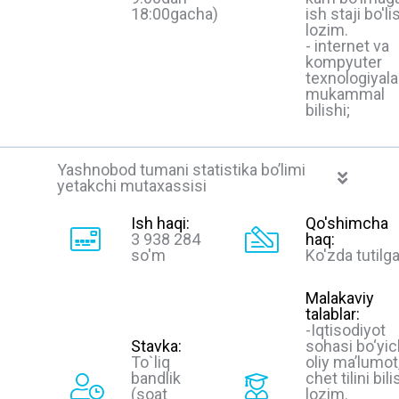
18:00gacha)
ish staji bo'li
lozim.
- internet va
kompyuter
texnologiyala
mukammal
bilishi;
Yashnobod tumani statistika bo’limi
yetakchi mutaxassisi
Ish haqi:
Qo'shimcha
3 938 284
haq:
so'm
Ko'zda tutilg
Malakaviy
talablar:
-Iqtisodiyot
Stavka:
sohasi bo‘yi
To`liq
oliy ma’lumot
bandlik
chet tilini bili
(soat
lozim.