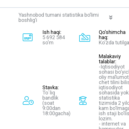
Yashnobod tumani statistika bo’limi
boshlig’i
Ish haqi:
Qo'shimcha
5 692 584
haq:
so'm
Ko'zda tutilg
Malakaviy
talablar:
-Iqtisodiyot
sohasi bo‘yi
oliy ma’lumot
chet tilini bili
Stavka:
iqtisodiyot
To`liq
sohasida yok
bandlik
statistika
(soat
tizimida 2 yil
9:00dan
kam bo'lmag
18:00gacha)
ish staji bo'li
lozim.
- internet va
kompyuter