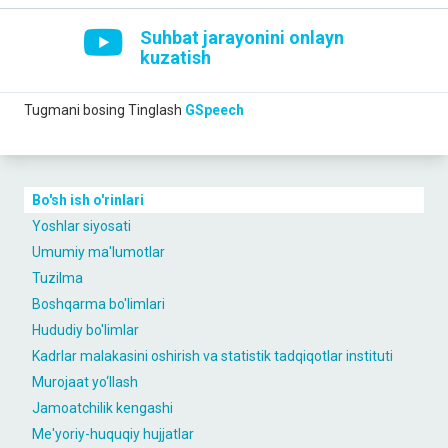
Suhbat jarayonini onlayn
kuzatish
Tugmani bosing
Tinglash
GSpeech
Bo'sh ish o'rinlari
Yoshlar siyosati
Umumiy ma'lumotlar
Tuzilma
Boshqarma bo'limlari
Hududiy bo'limlar
Kаdrlаr malakasini oshirish vа stаtistik tаdqiqotlаr instituti
Murojaat yo‘llash
Jamoatchilik kengashi
Me'yoriy-huquqiy hujjatlar