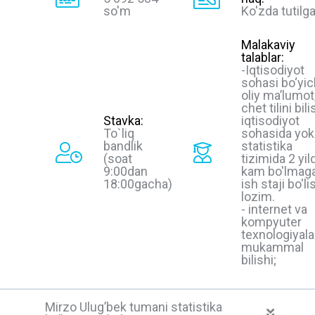
so'm
Ko'zda tutilg
Malakaviy
talablar:
-Iqtisodiyot
sohasi bo‘yi
oliy ma’lumot
chet tilini bili
Stavka:
iqtisodiyot
To`liq
sohasida yok
bandlik
statistika
(soat
tizimida 2 yil
9:00dan
kam bo'lmag
18:00gacha)
ish staji bo'li
lozim.
- internet va
kompyuter
texnologiyala
mukammal
bilishi;
Mirzo Ulug’bek tumani statistika