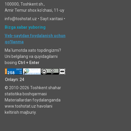
100000, Toshkent sh.,
Amir Temur shox ko'chasi, 11-uy
info@toshstat.uz •
Sayt xaritasi
•
Bizga xabar yuboring
Veb-saytdan foydalanish uchun
qo'llanma
Ma`lumotda xato topdingizmi?
Uni belgilang va quyidagilarni
bosing
Ctrl + Enter
Onlayn: 24
© 2010-2026 Toshkent shahar
statistika boshqarmasi
Materiallardan foydalanganda
www.toshstat.uz havolani
keltirish majburiy.