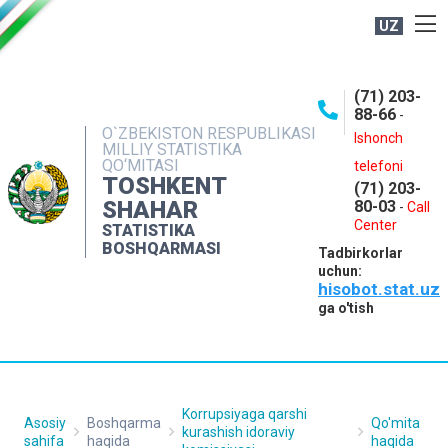
UZ
BOSHQARMA HAQIDA
(71) 203-
OCHIQ MA'LUMOTLAR
88-66
-
O`ZBEKISTON RESPUBLIKASI
NASHRLAR
Ishonch
MILLIY STATISTIKA
QO‘MITASI
telefoni
INTERAKTIV XIZMATLAR
TOSHKENT
(71) 203-
MATBUOT XIZMATI
SHAHAR
80-03
-
Call
Center
STATISTIKA
MUROJAATLAR
BOSHQARMASI
Tadbirkorlar
KONTAKTLAR
uchun:
hisobot.stat.uz
ga o'tish
Korrupsiyaga qarshi
Asosiy
Boshqarma
Qo'mita
kurashish idoraviy
sahifa
haqida
haqida