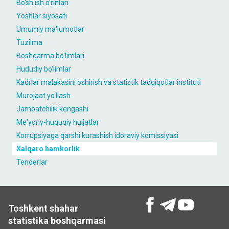
Bo'sh ish o'rinlari
Yoshlar siyosati
Umumiy ma'lumotlar
Tuzilma
Boshqarma bo'limlari
Hududiy bo'limlar
Kаdrlаr malakasini oshirish vа stаtistik tаdqiqotlаr instituti
Murojaat yo‘llash
Jamoatchilik kengashi
Me'yoriy-huquqiy hujjatlar
Korrupsiyaga qarshi kurashish idoraviy komissiyasi
Xalqaro hamkorlik
Tenderlar
Toshkent shahar
statistika boshqarmasi