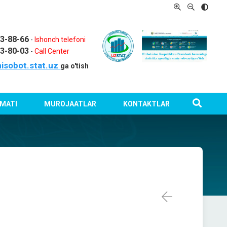
03-88-66
-
Ishonch telefoni
03-80-03
-
Call Center
isobot.stat.uz
ga o'tish
MATI
MUROJAATLAR
KONTAKTLAR