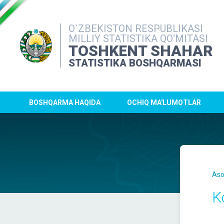
O`ZBEKISTON RESPUBLIKASI
MILLIY STATISTIKA QO‘MITASI
TOSHKENT SHAHAR
STATISTIKA BOSHQARMASI
BOSHQARMA HAQIDA
OCHIQ MA'LUMOTLAR
Aso
K