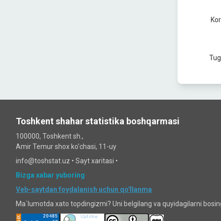
Kor
Tug
Toshkent shahar statistika boshqarmasi
100000, Toshkent sh.,
Amir Temur shox ko'chasi, 11-uy
info@toshstat.uz •
Sayt xaritasi
•
Bizga xabar yuboring
Veb-saytdan foydalanish uchun qo'llanma
Ma`lumotda xato topdingizmi? Uni belgilang va quyidagilarni bosi