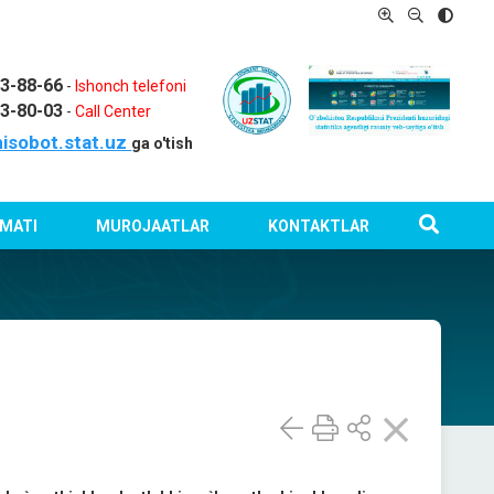
03-88-66
-
Ishonch telefoni
03-80-03
-
Call Center
isobot.stat.uz
ga o'tish
MATI
MUROJAATLAR
KONTAKTLAR