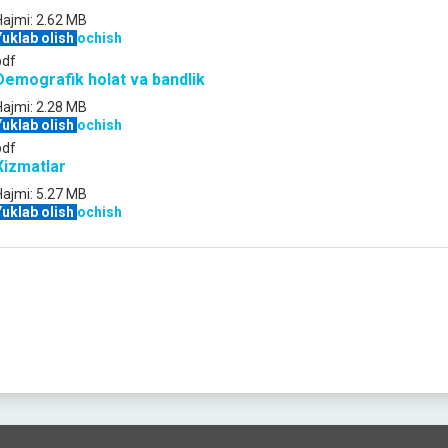
Hajmi:
2.62 MB
Yuklab olish
ochish
pdf
Demografik holat va bandlik
Hajmi:
2.28 MB
Yuklab olish
ochish
pdf
Xizmatlar
Hajmi:
5.27 MB
Yuklab olish
ochish