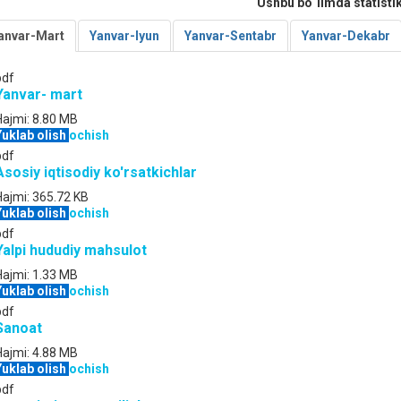
Ushbu bo`limda statistik
anvar-Mart
Yanvar-Iyun
Yanvar-Sentabr
Yanvar-Dekabr
pdf
Yanvar- mart
Hajmi:
8.80 MB
Yuklab olish
ochish
pdf
Asosiy iqtisodiy ko'rsatkichlar
Hajmi:
365.72 KB
Yuklab olish
ochish
pdf
Yalpi hududiy mahsulot
Hajmi:
1.33 MB
Yuklab olish
ochish
pdf
Sanoat
Hajmi:
4.88 MB
Yuklab olish
ochish
pdf