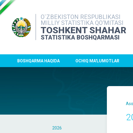
O`ZBEKISTON RESPUBLIKASI
MILLIY STATISTIKA QO‘MITASI
TOSHKENT SHAHAR
STATISTIKA BOSHQARMASI
BOSHQARMA HAQIDA
OCHIQ MA'LUMOTLAR
Aso
2
2026