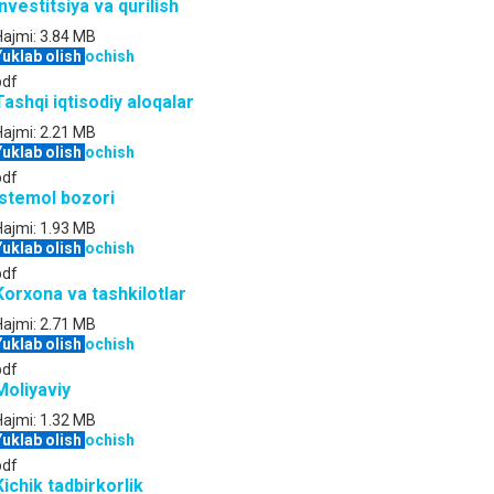
Investitsiya va qurilish
Hajmi:
3.84 MB
Yuklab olish
ochish
pdf
Tashqi iqtisodiy aloqalar
Hajmi:
2.21 MB
Yuklab olish
ochish
pdf
Istemol bozori
Hajmi:
1.93 MB
Yuklab olish
ochish
pdf
Korxona va tashkilotlar
Hajmi:
2.71 MB
Yuklab olish
ochish
pdf
Moliyaviy
Hajmi:
1.32 MB
Yuklab olish
ochish
pdf
Kichik tadbirkorlik