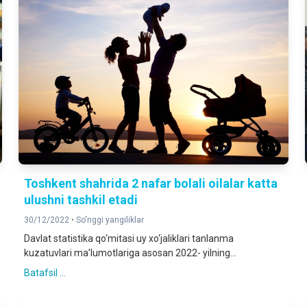
Toshkent shahrida 2 nafar bolali oilalar katta
ulushni tashkil etadi
30/12/2022 •
So'nggi yangiliklar
Davlat statistika qo‘mitasi uy xo‘jaliklari tanlanma
kuzatuvlari ma’lumotlariga asosan 2022- yilning...
Batafsil ...