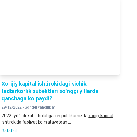
Xorijiy kapital ishtirokidagi kichik
tadbirkorlik subektlari soʻnggi yillarda
qanchaga koʻpaydi?
29/12/2022 •
So'nggi yangiliklar
2022- yil 1-dekabr holatiga respublikamizda
xorijiy kapital
ishtirokida
faoliyat koʻrsatayotgan ...
Batafsil ...