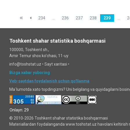
234
...
236
237
238
239
...
2
Toshkent shahar statistika boshqarmasi
100000, Toshkent sh.,
Amir Temur shox ko'chasi, 11-uy
info@toshstat.uz •
Sayt xaritasi
•
Bizga xabar yuboring
Veb-saytdan foydalanish uchun qo'llanma
Ma`lumotda xato topdingizmi? Uni belgilang va quyidagilarni bosi
Onlayn: 29
© 2010-2026 Toshkent shahar statistika boshqarmasi
Materiallardan foydalanganda www.toshstat.uz havolani keltirish 