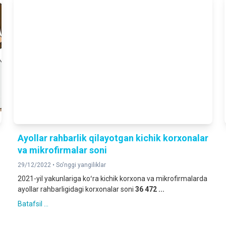
Ayollar rahbarlik qilayotgan kichik korxonalar
va mikrofirmalar soni
29/12/2022 •
So'nggi yangiliklar
2021-yil yakunlariga koʻra kichik korxona va mikrofirmalarda
ayollar rahbarligidagi korxonalar soni
36 472 ...
Batafsil ...