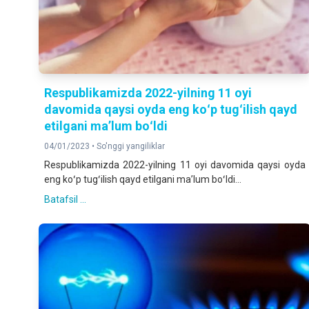
Respublikamizda 2022-yilning 11 oyi
davomida qaysi oyda eng koʻp tugʻilish qayd
etilgani maʼlum boʻldi
04/01/2023 •
So'nggi yangiliklar
Respublikamizda 2022-yilning 11 oyi davomida qaysi oyda
eng koʻp tugʻilish qayd etilgani maʼlum boʻldi...
Batafsil ...