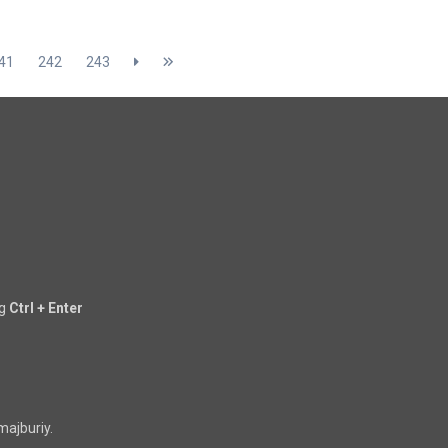
41
242
243
ng
Ctrl + Enter
majburiy.