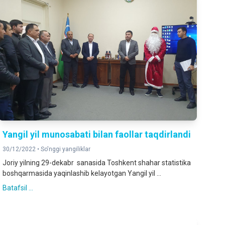
Yangil yil munosabati bilan faollar taqdirlandi
30/12/2022 •
So'nggi yangiliklar
Joriy yilning 29-dekabr sanasida Toshkent shahar statistika
boshqarmasida yaqinlashib kelayotgan Yangil yil ...
Batafsil ...