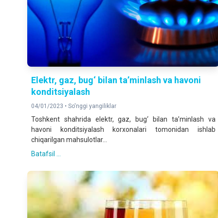
Elektr, gaz, bug‘ bilan ta’minlash va havoni
konditsiyalash
04/01/2023 •
So'nggi yangiliklar
Toshkent shahrida elektr, gaz, bug‘ bilan ta’minlash va
havoni konditsiyalash korxonalari tomonidan ishlab
chiqarilgan mahsulotlar...
Batafsil ...