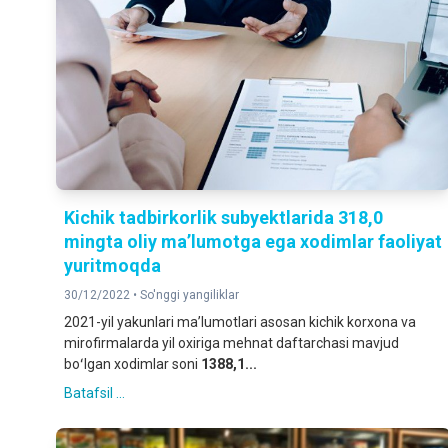
Kichik tadbirkorlik subyektlarida 318,0
mingta oliy maʼlumotga ega xodimlar faoliyat
yuritmoqda
30/12/2022 •
So'nggi yangiliklar
2021-yil yakunlari maʼlumotlari asosan kichik korxona va
mirofirmalarda yil oxiriga mehnat daftarchasi mavjud
boʻlgan xodimlar soni
1388,1...
Batafsil ...