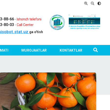
03-88-66
-
Ishonch telefoni
03-80-03
-
Call Center
isobot.stat.uz
ga o'tish
MATI
MUROJAATLAR
KONTAKTLAR