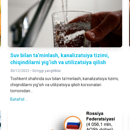
Suv bilan ta’minlash, kanalizatsiya tizimi,
chiqindilarni yig‘ish va utilizatsiya qilish
30/12/2022 •
So'nggi yangiliklar
Toshkent shahrida suv bilan ta’minlash, kanalizatsiya tizimi,
chiqindilarni yig‘ish va utilizatsiya qilish korxonalari
tomonidan...
Batafsil ...