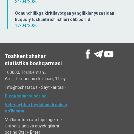
24/04/2026
Qonunchilikga kiritilayotgan yangiliklar yuzasidan
huquqiy tushuntirish ishlari olib borildi
17/04/2026
Toshkent shahar
statistika boshqarmasi
100000, Toshkent sh.,
Amir Temur shox ko'chasi, 11-uy
info@toshstat.uz •
Sayt xaritasi
•
Bizga xabar yuboring
Veb-saytdan foydalanish uchun
qo'llanma
Ma`lumotda xato topdingizmi?
Uni belgilang va quyidagilarni
bosing
Ctrl + Enter