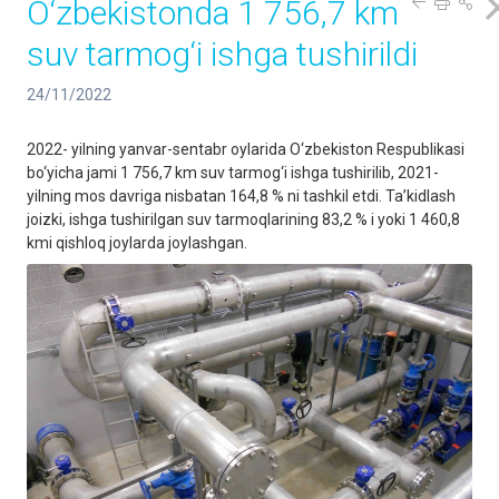
O‘zbekistonda 1 756,7 km
suv tarmog‘i ishga tushirildi
24/11/2022
2022- yilning yanvar-sentabr oylarida O‘zbekiston Respublikasi
bo‘yicha jami 1 756,7 km suv tarmog‘i ishga tushirilib, 2021-
yilning mos davriga nisbatan 164,8 % ni tashkil etdi. Ta’kidlash
joizki, ishga tushirilgan suv tarmoqlarining 83,2 % i yoki 1 460,8
kmi qishloq joylarda joylashgan.