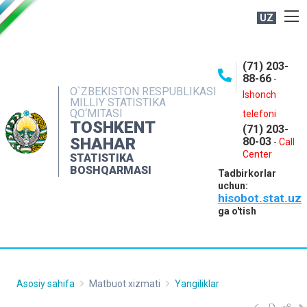
UZ
BOSHQARMA HAQIDA
(71) 203-
OCHIQ MA'LUMOTLAR
88-66
-
O`ZBEKISTON RESPUBLIKASI
NASHRLAR
Ishonch
MILLIY STATISTIKA
QO‘MITASI
telefoni
INTERAKTIV XIZMATLAR
TOSHKENT
(71) 203-
MATBUOT XIZMATI
SHAHAR
80-03
-
Call
Center
STATISTIKA
MUROJAATLAR
BOSHQARMASI
Tadbirkorlar
KONTAKTLAR
uchun:
hisobot.stat.uz
ga o'tish
Asosiy sahifa
Matbuot xizmati
Yangiliklar