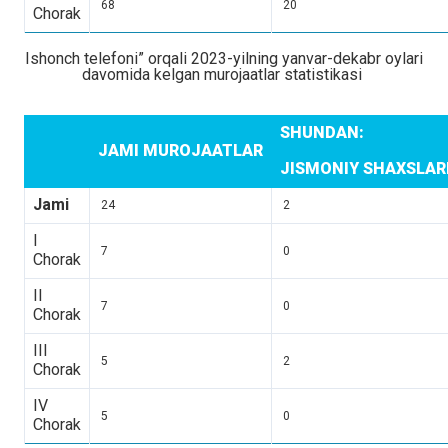
68
20
Chorak
Ishonch telefoni” orqali 2023-yilning yanvar-dekabr oylari
davomida kelgan murojaatlar statistikasi
SHUNDAN:
JAMI MUROJAATLAR
JISMONIY SHAXSLA
Jami
24
2
I
7
0
Chorak
II
7
0
Chorak
III
5
2
Chorak
IV
5
0
Chorak