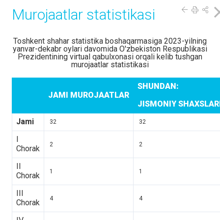
Murojaatlar statistikasi
Toshkent shahar statistika boshaqarmasiga 2023-yilning
yanvar-dekabr oylari davomida O'zbekiston Respublikasi
Prezidentining virtual qabulxonasi orqali kelib tushgan
murojaatlar statistikasi
SHUNDAN:
JAMI MUROJAATLAR
JISMONIY SHAXSLA
Jami
32
32
I
2
2
Chorak
II
1
1
Chorak
III
4
4
Chorak