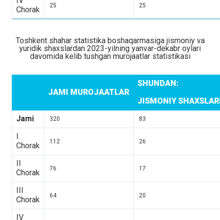
IV
25
25
Chorak
Toshkent shahar statistika boshaqarmasiga jismoniy va
yuridik shaxslardan 2023-yilning yanvar-dekabr oylari
davomida kelib tushgan murojaatlar statistikasi
SHUNDAN:
JAMI MUROJAATLAR
JISMONIY SHAXSLA
Jami
320
83
I
112
26
Chorak
II
76
17
Chorak
III
64
20
Chorak
IV