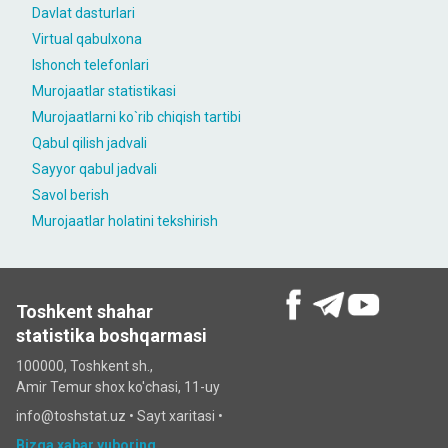
Davlat dasturlari
Virtual qabulxona
Ishonch telefonlari
Murojaatlar statistikasi
Murojaatlarni ko`rib chiqish tartibi
Qabul qilish jadvali
Sayyor qabul jadvali
Savol berish
Murojaatlar holatini tekshirish
Toshkent shahar
statistika boshqarmasi
100000, Toshkent sh.,
Amir Temur shox ko'chasi, 11-uy
info@toshstat.uz •
Sayt xaritasi
•
Bizga xabar yuboring