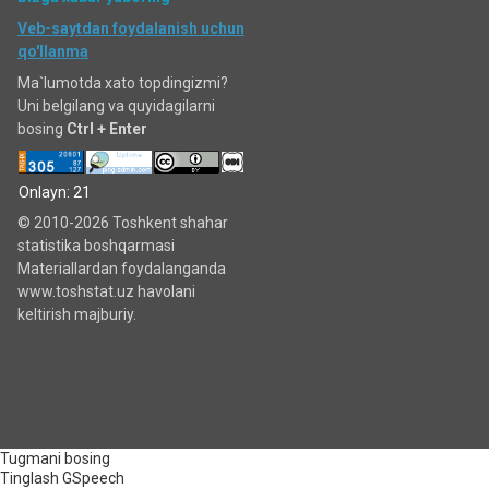
Veb-saytdan foydalanish uchun
qo'llanma
Ma`lumotda xato topdingizmi?
Uni belgilang va quyidagilarni
bosing
Ctrl + Enter
Onlayn: 21
© 2010-2026 Toshkent shahar
statistika boshqarmasi
Materiallardan foydalanganda
www.toshstat.uz havolani
keltirish majburiy.
Tugmani bosing
Tinglash
GSpeech