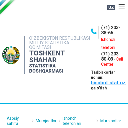
UZ
BOSHQARMA HAQIDA
(71) 203-
OCHIQ MA'LUMOTLAR
88-66
-
O`ZBEKISTON RESPUBLIKASI
NASHRLAR
Ishonch
MILLIY STATISTIKA
QO‘MITASI
telefoni
INTERAKTIV XIZMATLAR
TOSHKENT
(71) 203-
MATBUOT XIZMATI
SHAHAR
80-03
-
Call
Center
STATISTIKA
MUROJAATLAR
BOSHQARMASI
Tadbirkorlar
KONTAKTLAR
uchun:
hisobot.stat.uz
ga o'tish
Asosiy
Ishonch
Murojaatlar
Murojaatlar
sahifa
telefonlari