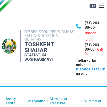
UZ
BOSHQARMA HAQIDA
(71) 203-
OCHIQ MA'LUMOTLAR
88-66
-
O`ZBEKISTON RESPUBLIKASI
NASHRLAR
Ishonch
MILLIY STATISTIKA
QO‘MITASI
telefoni
INTERAKTIV XIZMATLAR
TOSHKENT
(71) 203-
MATBUOT XIZMATI
SHAHAR
80-03
-
Call
Center
STATISTIKA
MUROJAATLAR
BOSHQARMASI
Tadbirkorlar
KONTAKTLAR
uchun:
hisobot.stat.uz
ga o'tish
Asosiy
Murojaatlar
Murojaatlar
Murojaatlar
sahifa
statistikasi