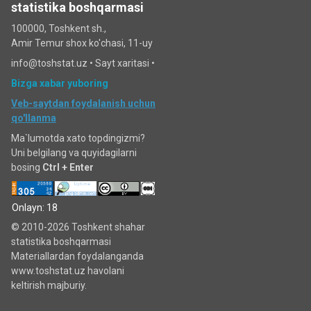
statistika boshqarmasi
100000, Toshkent sh.,
Amir Temur shox ko'chasi, 11-uy
info@toshstat.uz •
Sayt xaritasi
•
Bizga xabar yuboring
Veb-saytdan foydalanish uchun
qo'llanma
Ma`lumotda xato topdingizmi?
Uni belgilang va quyidagilarni
bosing
Ctrl + Enter
Onlayn: 18
© 2010-2026 Toshkent shahar
statistika boshqarmasi
Materiallardan foydalanganda
www.toshstat.uz havolani
keltirish majburiy.