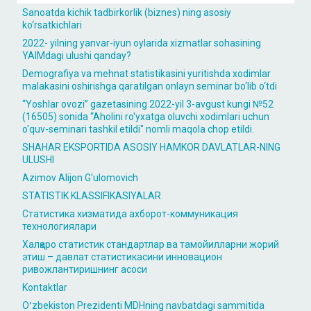
Sanoatda kichik tadbirkorlik (biznes) ning asosiy
ko‘rsatkichlari
2022- yilning yanvar-iyun oylarida xizmatlar sohasining
YAIMdagi ulushi qanday?
Demografiya va mehnat statistikasini yuritishda xodimlar
malakasini oshirishga qaratilgan onlayn seminar bo‘lib o‘tdi
“Yoshlar ovozi” gazetasining 2022-yil 3-avgust kungi №52
(16505) sonida “Aholini ro'yxatga oluvchi xodimlari uchun
o'quv-seminari tashkil etildi" nomli maqola chop etildi.
SHAHAR EKSPORTIDA ASOSIY HAMKOR DAVLATLAR-NING
ULUSHI
Azimov Alijon G'ulomovich
STATISTIK KLASSIFIKASIYALAR
Статистика хизматида ахборот-коммуникация
технологиялари
Халқаро статистик стандартлар ва тамойилларни жорий
этиш – давлат статистикасини инновацион
ривожлантиришнинг асоси
Kontaktlar
Oʻzbekiston Prezidenti MDHning navbatdagi sammitida