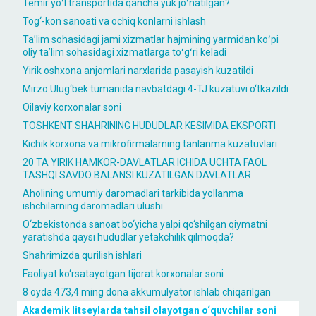
Temir yoʻl transportida qancha yuk joʻnatilgan?
Tog‘-kon sanoati va ochiq konlarni ishlash
Taʼlim sohasidagi jami xizmatlar hajmining yarmidan koʻpi
oliy taʼlim sohasidagi xizmatlarga toʻgʻri keladi
Yirik oshxona anjomlari narxlarida pasayish kuzatildi
Mirzo Ulug‘bek tumanida navbatdagi 4-TJ kuzatuvi o‘tkazildi
Oilaviy korxonalar soni
TOSHKENT SHAHRINING HUDUDLAR KESIMIDA EKSPORTI
Kichik korxona va mikrofirmalarning tanlanma kuzatuvlari
20 TA YIRIK HAMKOR-DAVLATLAR ICHIDA UCHTA FAOL
TASHQI SAVDO BALANSI KUZATILGAN DAVLATLAR
Aholining umumiy daromadlari tarkibida yollanma
ishchilarning daromadlari ulushi
O‘zbekistonda sanoat bo‘yicha yalpi qo‘shilgan qiymatni
yaratishda qaysi hududlar yetakchilik qilmoqda?
Shahrimizda qurilish ishlari
Faoliyat ko‘rsatayotgan tijorat korxonalar soni
8 oyda 473,4 ming dona akkumulyator ishlab chiqarilgan
Akademik litseylarda tahsil olayotgan o‘quvchilar soni