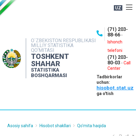
UZ
BOSHQARMA HAQIDA
(71) 203-
OCHIQ MA'LUMOTLAR
88-66
-
O`ZBEKISTON RESPUBLIKASI
NASHRLAR
Ishonch
MILLIY STATISTIKA
QO‘MITASI
telefoni
INTERAKTIV XIZMATLAR
TOSHKENT
(71) 203-
MATBUOT XIZMATI
SHAHAR
80-03
-
Call
Center
STATISTIKA
MUROJAATLAR
BOSHQARMASI
Tadbirkorlar
KONTAKTLAR
uchun:
hisobot.stat.uz
ga o'tish
Asosiy sahifa
Hisobot shakllari
Qo'mita haqida