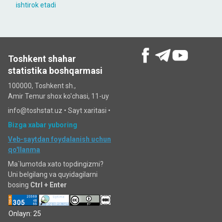
ishtirok etadi
Toshkent shahar
statistika boshqarmasi
100000, Toshkent sh.,
Amir Temur shox ko'chasi, 11-uy
info@toshstat.uz •
Sayt xaritasi
•
Bizga xabar yuboring
Veb-saytdan foydalanish uchun
qo'llanma
Ma`lumotda xato topdingizmi?
Uni belgilang va quyidagilarni
bosing
Ctrl + Enter
Onlayn: 25