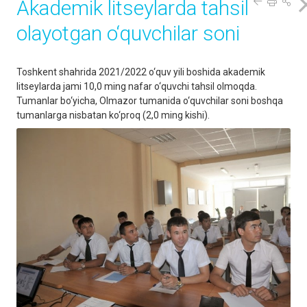
Akademik litseylarda tahsil
olayotgan o‘quvchilar soni
Toshkent shahrida 2021/2022 o‘quv yili boshida akademik
litseylarda jami 10,0 ming nafar o‘quvchi tahsil olmoqda.
Tumanlar bo‘yicha, Olmazor tumanida o‘quvchilar soni boshqa
tumanlarga nisbatan ko‘proq (2,0 ming kishi).