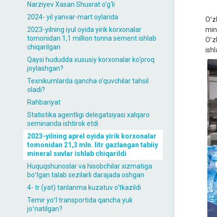
Narziyev Xasan Shuxrat o‘g‘li
2024- yil yanvar-mart oylarida
Oʻz
2023-yilning iyul oyida yirik korxonalar
min
tomonidan 1,1 million tonna sement ishlab
Oʻz
chiqarilgan
ishl
Qaysi hududda xususiy korxonalar ko‘proq
joylashgan?
Texnikumlarda qancha o‘quvchilar tahsil
oladi?
Rahbariyat
Statistika agentligi delegatsiyasi xalqaro
seminarida ishtirok etdi
2023-yilning aprel oyida yirik korxonalar
tomonidan 21,3 mln. litr gazlangan tabiiy
mineral suvlar ishlab chiqarildi
Huquqshunoslar va hisobchilar xizmatiga
boʻlgan talab sezilarli darajada oshgan
4- tr (yat) tanlanma kuzatuv o‘tkazildi
Temir yoʻl transportida qancha yuk
joʻnatilgan?