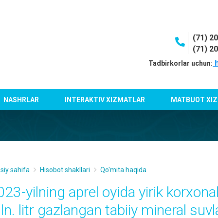
(71) 2
(71) 2
h
Tadbirkorlar uchun:
NASHRLAR
INTERAKTIV XIZMATLAR
MATBUOT XIZ
siy sahifa
Hisobot shakllari
Qo'mita haqida
023-yilning aprel oyida yirik korxon
n. litr gazlangan tabiiy mineral suvla