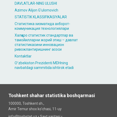
DAVLATLAR-NING ULUSHI
Azimov Alijon G'ulomovich
STATISTIK KLASSIFIKASIYALAR
Статистика хизматида ахборот-
коммуникация технологиялари
Халқаро статистик стандартлар ва
тамойилларни жорий этиш – давлат
статистикасини инновацион
ривожлантиришнинг асоси
Kontaktlar
Oʻzbekiston Prezidenti MDHning
navbatdagi sammitida ishtirok etadi
Toshkent shahar statistika boshqarmasi
100000, Toshkent sh.,
Amir Temur shox ko'chasi, 11-uy
info@toshstat.uz •
Sayt xaritasi
•