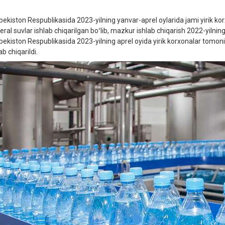
bekiston Respublikasida 2023-yilning yanvar-aprel oylarida jami yirik ko
eral suvlar ishlab chiqarilgan boʻlib, mazkur ishlab chiqarish 2022-yilnin
bekiston Respublikasida 2023-yilning aprel oyida yirik korxonalar tomoni
ab chiqarildi.