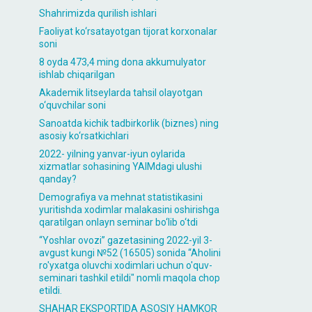
Shahrimizda qurilish ishlari
Faoliyat ko‘rsatayotgan tijorat korxonalar
soni
8 oyda 473,4 ming dona akkumulyator
ishlab chiqarilgan
Akademik litseylarda tahsil olayotgan
o‘quvchilar soni
Sanoatda kichik tadbirkorlik (biznes) ning
asosiy ko‘rsatkichlari
2022- yilning yanvar-iyun oylarida
xizmatlar sohasining YAIMdagi ulushi
qanday?
Demografiya va mehnat statistikasini
yuritishda xodimlar malakasini oshirishga
qaratilgan onlayn seminar bo‘lib o‘tdi
“Yoshlar ovozi” gazetasining 2022-yil 3-
avgust kungi №52 (16505) sonida “Aholini
ro'yxatga oluvchi xodimlari uchun o'quv-
seminari tashkil etildi" nomli maqola chop
etildi.
SHAHAR EKSPORTIDA ASOSIY HAMKOR