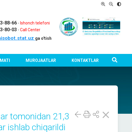
03-88-66
-
Ishonch telefoni
03-80-03
-
Call Center
isobot.stat.uz
ga o'tish
MATI
MUROJAATLAR
KONTAKTLAR
alar tomonidan 21,3
r ishlab chiqarildi