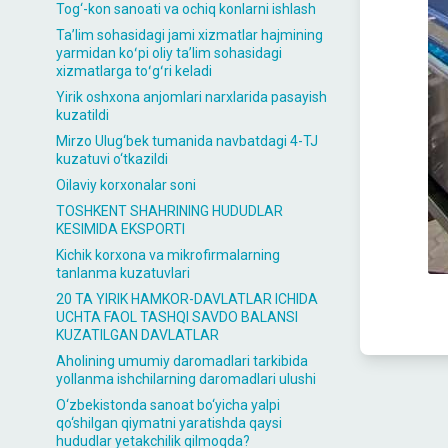
Tog‘-kon sanoati va ochiq konlarni ishlash
Taʼlim sohasidagi jami xizmatlar hajmining
yarmidan koʻpi oliy taʼlim sohasidagi
xizmatlarga toʻgʻri keladi
Yirik oshxona anjomlari narxlarida pasayish
kuzatildi
Mirzo Ulug‘bek tumanida navbatdagi 4-TJ
kuzatuvi o‘tkazildi
Oilaviy korxonalar soni
TOSHKENT SHAHRINING HUDUDLAR
KESIMIDA EKSPORTI
Kichik korxona va mikrofirmalarning
tanlanma kuzatuvlari
20 TA YIRIK HAMKOR-DAVLATLAR ICHIDA
UCHTA FAOL TASHQI SAVDO BALANSI
KUZATILGAN DAVLATLAR
Aholining umumiy daromadlari tarkibida
yollanma ishchilarning daromadlari ulushi
O‘zbekistonda sanoat bo‘yicha yalpi
qo‘shilgan qiymatni yaratishda qaysi
hududlar yetakchilik qilmoqda?