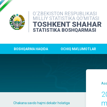
O`ZBEKISTON RESPUBLIKASI
MILLIY STATISTIKA QO‘MITASI
TOSHKENT SHAHAR
STATISTIKA BOSHQARMASI
BOSHQARMA HAQIDA
OCHIQ MA'LUMOTLAR
Aso
2
ml
Chakana savdo hajmi dekabr holatiga