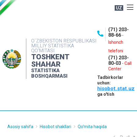
UZ
BOSHQARMA HAQIDA
(71) 203-
OCHIQ MA'LUMOTLAR
88-66
-
O`ZBEKISTON RESPUBLIKASI
NASHRLAR
Ishonch
MILLIY STATISTIKA
QO‘MITASI
telefoni
INTERAKTIV XIZMATLAR
TOSHKENT
(71) 203-
MATBUOT XIZMATI
SHAHAR
80-03
-
Call
Center
STATISTIKA
MUROJAATLAR
BOSHQARMASI
Tadbirkorlar
KONTAKTLAR
uchun:
hisobot.stat.uz
ga o'tish
Asosiy sahifa
Hisobot shakllari
Qo'mita haqida