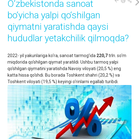
O‘zbekistonda sanoat
bo‘yicha yalpi qo‘shilgan
qiymatni yaratishda qaysi
hududlar yetakchilik qilmoqda?
2022- yil yakunlariga ko‘ra, sanoat tarmog’ida
220,7
trln. so‘m
miqdorida qo‘shilgan qiymat yaratildi. Ushbu tarmoq yalpi
qo‘shilgan qiymatini yaratishda Navoiy viloyati (20,5 %) eng
katta hissa qo‘shdi. Bu borada Toshkent shahri (20,2 %) va
Toshkent viloyati (19,5 %) keyingi o‘rinlarni egallab turibdi.