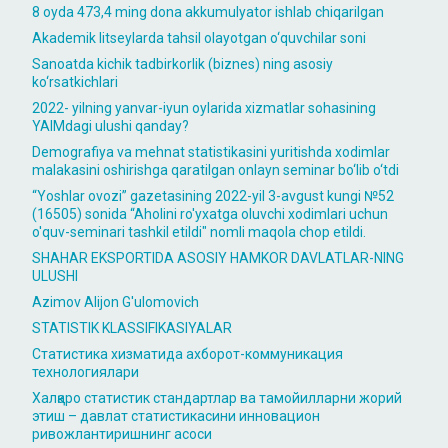
8 oyda 473,4 ming dona akkumulyator ishlab chiqarilgan
Akademik litseylarda tahsil olayotgan o‘quvchilar soni
Sanoatda kichik tadbirkorlik (biznes) ning asosiy
ko‘rsatkichlari
2022- yilning yanvar-iyun oylarida xizmatlar sohasining
YAIMdagi ulushi qanday?
Demografiya va mehnat statistikasini yuritishda xodimlar
malakasini oshirishga qaratilgan onlayn seminar bo‘lib o‘tdi
“Yoshlar ovozi” gazetasining 2022-yil 3-avgust kungi №52
(16505) sonida “Aholini ro'yxatga oluvchi xodimlari uchun
o'quv-seminari tashkil etildi" nomli maqola chop etildi.
SHAHAR EKSPORTIDA ASOSIY HAMKOR DAVLATLAR-NING
ULUSHI
Azimov Alijon G'ulomovich
STATISTIK KLASSIFIKASIYALAR
Статистика хизматида ахборот-коммуникация
технологиялари
Халқаро статистик стандартлар ва тамойилларни жорий
этиш – давлат статистикасини инновацион
ривожлантиришнинг асоси