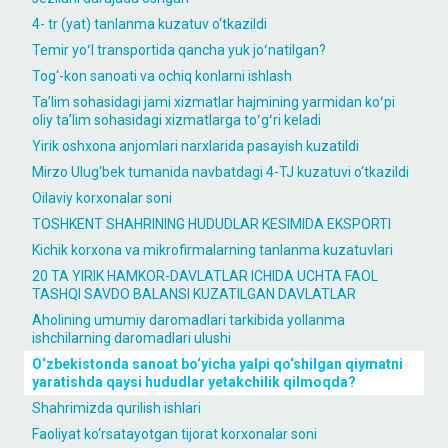
4- tr (yat) tanlanma kuzatuv o‘tkazildi
Temir yoʻl transportida qancha yuk joʻnatilgan?
Tog‘-kon sanoati va ochiq konlarni ishlash
Taʼlim sohasidagi jami xizmatlar hajmining yarmidan koʻpi
oliy taʼlim sohasidagi xizmatlarga toʻgʻri keladi
Yirik oshxona anjomlari narxlarida pasayish kuzatildi
Mirzo Ulug‘bek tumanida navbatdagi 4-TJ kuzatuvi o‘tkazildi
Oilaviy korxonalar soni
TOSHKENT SHAHRINING HUDUDLAR KESIMIDA EKSPORTI
Kichik korxona va mikrofirmalarning tanlanma kuzatuvlari
20 TA YIRIK HAMKOR-DAVLATLAR ICHIDA UCHTA FAOL
TASHQI SAVDO BALANSI KUZATILGAN DAVLATLAR
Aholining umumiy daromadlari tarkibida yollanma
ishchilarning daromadlari ulushi
O‘zbekistonda sanoat bo‘yicha yalpi qo‘shilgan qiymatni
yaratishda qaysi hududlar yetakchilik qilmoqda?
Shahrimizda qurilish ishlari
Faoliyat ko‘rsatayotgan tijorat korxonalar soni