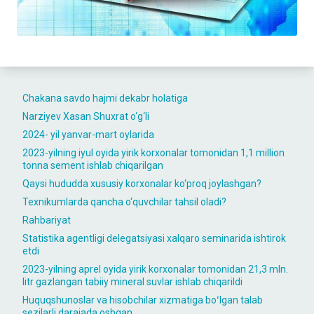
Chakana savdo hajmi dekabr holatiga
Narziyev Xasan Shuxrat o‘g‘li
2024- yil yanvar-mart oylarida
2023-yilning iyul oyida yirik korxonalar tomonidan 1,1 million
tonna sement ishlab chiqarilgan
Qaysi hududda xususiy korxonalar ko‘proq joylashgan?
Texnikumlarda qancha o‘quvchilar tahsil oladi?
Rahbariyat
Statistika agentligi delegatsiyasi xalqaro seminarida ishtirok
etdi
2023-yilning aprel oyida yirik korxonalar tomonidan 21,3 mln.
litr gazlangan tabiiy mineral suvlar ishlab chiqarildi
Huquqshunoslar va hisobchilar xizmatiga boʻlgan talab
sezilarli darajada oshgan