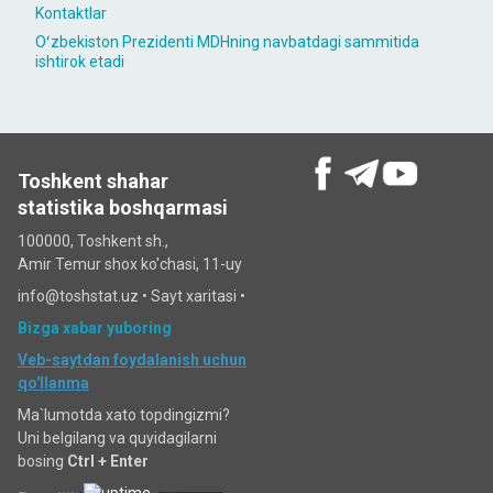
Kontaktlar
Oʻzbekiston Prezidenti MDHning navbatdagi sammitida
ishtirok etadi
Toshkent shahar
statistika boshqarmasi
100000, Toshkent sh.,
Amir Temur shox ko'chasi, 11-uy
info@toshstat.uz •
Sayt xaritasi
•
Bizga xabar yuboring
Veb-saytdan foydalanish uchun
qo'llanma
Ma`lumotda xato topdingizmi?
Uni belgilang va quyidagilarni
bosing
Ctrl + Enter