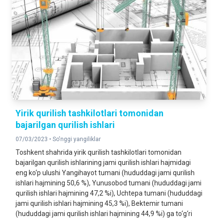
Yirik qurilish tashkilotlari tomonidan
bajarilgan qurilish ishlari
07/03/2023 •
So'nggi yangiliklar
Toshkent shahrida yirik qurilish tashkilotlari tomonidan
bajarilgan qurilish ishlarining jami qurilish ishlari hajmidagi
eng ko‘p ulushi Yangihayot tumani (hududdagi jami qurilish
ishlari hajmining 50,6 %), Yunusobod tumani (hududdagi jami
qurilish ishlari hajmining 47,2 %i), Uchtepa tumani (hududdagi
jami qurilish ishlari hajmining 45,3 %i), Bektemir tumani
(hududdagi jami qurilish ishlari hajmining 44,9 %i) ga to‘g‘ri