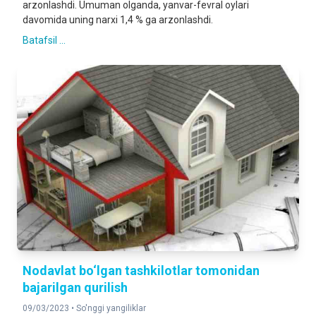
arzonlashdi. Umuman olganda, yanvar-fevral oylari
davomida uning narxi 1,4 % ga arzonlashdi.
Batafsil ...
Nodavlat bo‘lgan tashkilotlar tomonidan
bajarilgan qurilish
09/03/2023 •
So'nggi yangiliklar