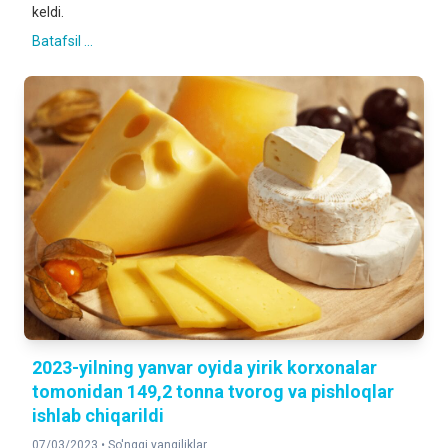
keldi.
Batafsil ...
2023-yilning yanvar oyida yirik korxonalar
tomonidan 149,2 tonna tvorog va pishloqlar
ishlab chiqarildi
07/03/2023 •
So'nggi yangiliklar