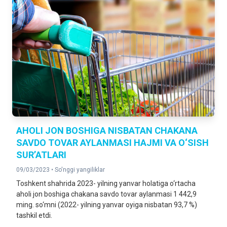
AHOLI JON BOSHIGA NISBATAN CHAKANA
SAVDO TOVAR AYLANMASI HAJMI VA O‘SISH
SUR’ATLARI
09/03/2023 •
So'nggi yangiliklar
Toshkent shahrida 2023- yilning yanvar holatiga o‘rtacha
aholi jon boshiga chakana savdo tovar aylanmasi 1 442,9
ming. so‘mni (2022- yilning yanvar oyiga nisbatan 93,7 %)
tashkil etdi.