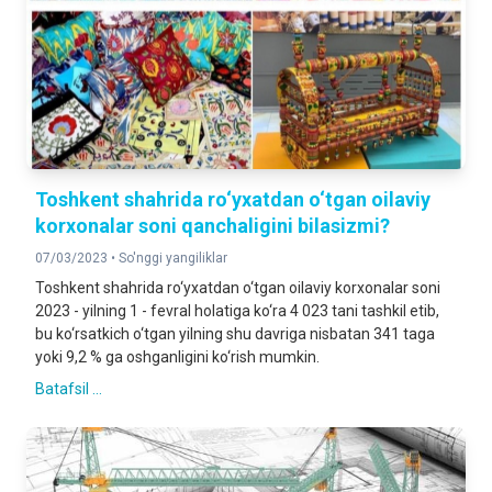
Toshkent shahrida ro‘yxatdan o‘tgan oilaviy
korxonalar soni qanchaligini bilasizmi?
07/03/2023 •
So'nggi yangiliklar
Toshkent shahrida ro‘yxatdan o‘tgan oilaviy korxonalar soni
2023 - yilning 1 - fevral holatiga ko‘ra 4 023 tani tashkil etib,
bu ko‘rsatkich o‘tgan yilning shu davriga nisbatan 341 taga
yoki 9,2 % ga oshganligini ko‘rish mumkin.
Batafsil ...