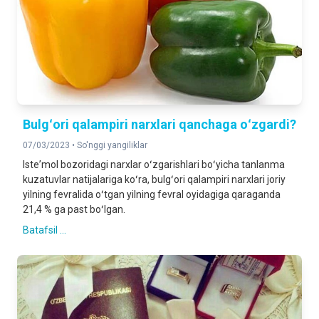
Bulgʻori qalampiri narxlari qanchaga oʻzgardi?
07/03/2023 •
So'nggi yangiliklar
Isteʼmol bozoridagi narxlar oʻzgarishlari boʻyicha tanlanma
kuzatuvlar natijalariga koʻra, bulgʻori qalampiri narxlari joriy
yilning fevralida oʻtgan yilning fevral oyidagiga qaraganda
21,4 % ga past boʻlgan.
Batafsil ...