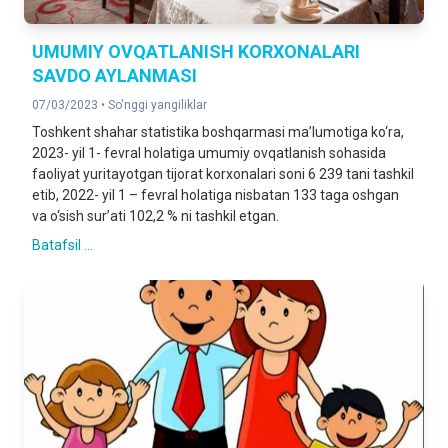
UMUMIY OVQATLANISH KORXONALARI
SAVDO AYLANMASI
07/03/2023 •
So'nggi yangiliklar
Toshkent shahar statistika boshqarmasi ma’lumotiga ko‘ra,
2023- yil 1- fevral holatiga umumiy ovqatlanish sohasida
faoliyat yuritayotgan tijorat korxonalari soni 6 239 tani tashkil
etib, 2022- yil 1 – fevral holatiga nisbatan 133 taga oshgan
va o‘sish sur’ati 102,2 % ni tashkil etgan.
Batafsil ...