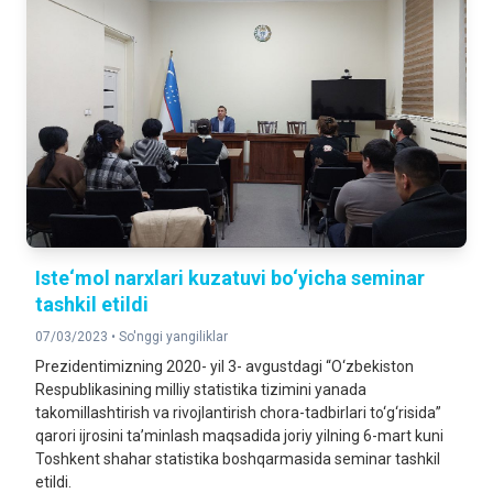
Iste‘mol narxlari kuzatuvi bo‘yicha seminar
tashkil etildi
07/03/2023 •
So'nggi yangiliklar
Prezidentimizning 2020- yil 3- avgustdagi “O‘zbekiston
Respublikasining milliy statistika tizimini yanada
takomillashtirish va rivojlantirish chora-tadbirlari to‘g‘risida”
qarori ijrosini ta’minlash maqsadida joriy yilning 6-mart kuni
Toshkent shahar statistika boshqarmasida seminar tashkil
etildi.