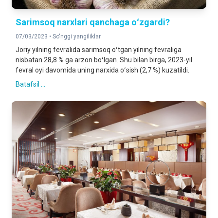
Sarimsoq narxlari qanchaga oʻzgardi?
07/03/2023 •
So'nggi yangiliklar
Joriy yilning fevralida sarimsoq oʻtgan yilning fevraliga
nisbatan 28,8 % ga arzon boʻlgan. Shu bilan birga, 2023-yil
fevral oyi davomida uning narxida oʻsish (2,7 %) kuzatildi.
Batafsil ...