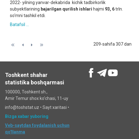
2022- yilning yanvar-dekabrida kichik tadbirkorlik
subyektlarining
bajarilgan
qurilish
ishlari
hajmi
93
,
6
trln.
so‘mni tashkil etdi.
Batafsil ...
209-sahifa 307 dan
Toshkent shahar
statistika boshqarmasi
100000, Toshkent sh.,
Amir Temur shox ko'chasi, 11-uy
info@toshstat.uz •
Sayt xaritasi
•
Bizga xabar yuboring
Veb-saytdan foydalanish uchun
qo'llanma