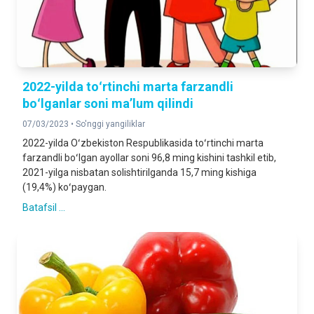
2022-yilda toʻrtinchi marta farzandli
boʻlganlar soni maʼlum qilindi
07/03/2023 •
So'nggi yangiliklar
2022-yilda Oʻzbekiston Respublikasida toʻrtinchi marta
farzandli boʻlgan ayollar soni 96,8 ming kishini tashkil etib,
2021-yilga nisbatan solishtirilganda 15,7 ming kishiga
(19,4%) koʻpaygan.
Batafsil ...