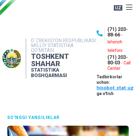
UZ
BOSHQARMA HAQIDA
(71) 203-
OCHIQ MA'LUMOTLAR
88-66
-
O`ZBEKISTON RESPUBLIKASI
NASHRLAR
Ishonch
MILLIY STATISTIKA
QO‘MITASI
telefoni
INTERAKTIV XIZMATLAR
TOSHKENT
(71) 203-
MATBUOT XIZMATI
SHAHAR
80-03
-
Call
Center
STATISTIKA
MUROJAATLAR
BOSHQARMASI
Tadbirkorlar
KONTAKTLAR
uchun:
hisobot.stat.uz
ga o'tish
SO'NGGI YANGILIKLAR