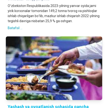
Oʻzbekiston Respublikasida 2023-yilning yanvar oyida jami
yirik korxonalar tomonidan 149,2 tonna tvorog va pishloqlar
ishlab chiqarilgan boʻlib, mazkur ishlab chiqarish 2022-yilning
tegishli davriga nisbatan 25,9 % ga oshgan.
Batafsil ...
Yashash va ovqatlanish sohasida qancha