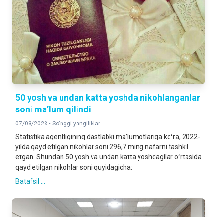
50 yosh va undan katta yoshda nikohlanganlar
soni maʼlum qilindi
07/03/2023 •
So'nggi yangiliklar
Statistika agentligining dastlabki maʼlumotlariga koʻra, 2022-
yilda qayd etilgan nikohlar soni 296,7 ming nafarni tashkil
etgan. Shundan 50 yosh va undan katta yoshdagilar oʻrtasida
qayd etilgan nikohlar soni quyidagicha:
Batafsil ...