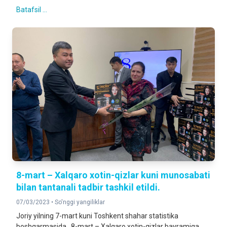
Batafsil ...
8-mart – Xalqaro xotin-qizlar kuni munosabati
bilan tantanali tadbir tashkil etildi.
07/03/2023 •
So'nggi yangiliklar
Joriy yilning 7-mart kuni Toshkent shahar statistika
boshqarmasida 8-mart – Xalqaro xotin-qizlar bayramiga