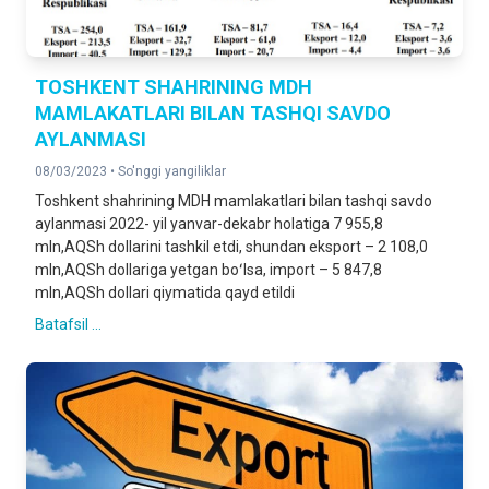
TOSHKENT SHAHRINING MDH
MAMLAKATLARI BILAN TASHQI SAVDO
AYLANMASI
08/03/2023 •
So'nggi yangiliklar
Toshkent shahrining MDH mamlakatlari bilan tashqi savdo
aylanmasi 2022- yil yanvar-dekabr holatiga 7 955,8
mln,AQSh dollarini tashkil etdi, shundan eksport – 2 108,0
mln,AQSh dollariga yetgan boʻlsa, import – 5 847,8
mln,AQSh dollari qiymatida qayd etildi
Batafsil ...