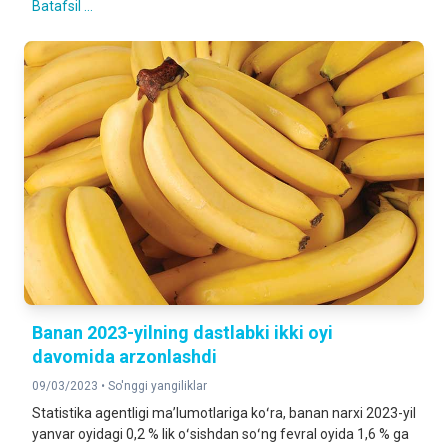
Batafsil ...
Banan 2023-yilning dastlabki ikki oyi
davomida arzonlashdi
09/03/2023 •
So'nggi yangiliklar
Statistika agentligi maʼlumotlariga koʻra, banan narxi 2023-yil
yanvar oyidagi 0,2 % lik oʻsishdan soʻng fevral oyida 1,6 % ga