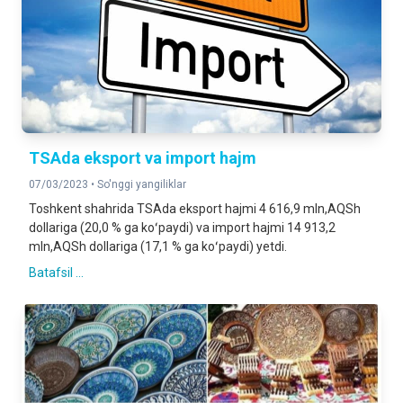
TSAda eksport va import hajm
07/03/2023 •
So'nggi yangiliklar
Toshkent shahrida TSAda eksport hajmi 4 616,9 mln,AQSh
dollariga (20,0 % ga koʻpaydi) va import hajmi 14 913,2
mln,AQSh dollariga (17,1 % ga koʻpaydi) yetdi.
Batafsil ...