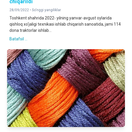
chiqarildi
28/09/2022 •
So'nggi yangiliklar
Toshkent shahrida 2022- yilning yanvar-avgust oylarida
qishloq xo‘jaligi texnikasi ishlab chiqarish sanoatida, jami 114
dona traktorlar ishlab...
Batafsil ...