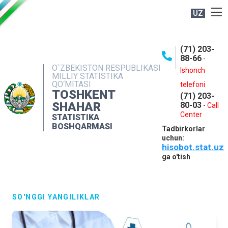
UZ
BOSHQARMA HAQIDA
(71) 203-
OCHIQ MA'LUMOTLAR
88-66
-
O`ZBEKISTON RESPUBLIKASI
NASHRLAR
Ishonch
MILLIY STATISTIKA
QO‘MITASI
telefoni
INTERAKTIV XIZMATLAR
TOSHKENT
(71) 203-
MATBUOT XIZMATI
SHAHAR
80-03
-
Call
Center
STATISTIKA
MUROJAATLAR
BOSHQARMASI
Tadbirkorlar
KONTAKTLAR
uchun:
hisobot.stat.uz
ga o'tish
SO'NGGI YANGILIKLAR