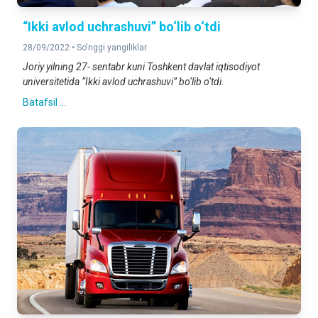
“Ikki avlod uchrashuvi” bo‘lib o‘tdi
28/09/2022 •
So'nggi yangiliklar
Joriy yilning 27- sentabr kuni Toshkent davlat iqtisodiyot
universitetida “Ikki avlod uchrashuvi” bo‘lib o‘tdi.
Batafsil ...