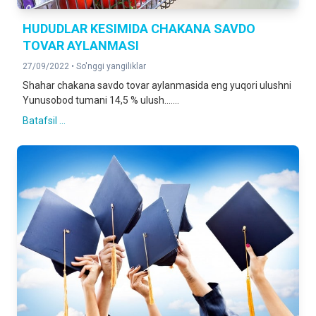
HUDUDLAR KESIMIDA CHAKANA SAVDO
TOVAR AYLANMASI
27/09/2022 •
So'nggi yangiliklar
Shahar chakana savdo tovar aylanmasida eng yuqori ulushni
Yunusobod tumani 14,5 % ulush.......
Batafsil ...