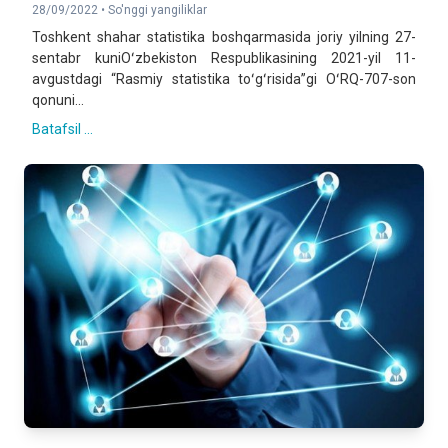
28/09/2022 •
So'nggi yangiliklar
Toshkent shahar statistika boshqarmasida joriy yilning 27-
sentabr kuniOʻzbekiston Respublikasining 2021-yil 11-
avgustdagi “Rasmiy statistika toʻgʻrisida”gi OʻRQ-707-son
qonuni...
Batafsil ...