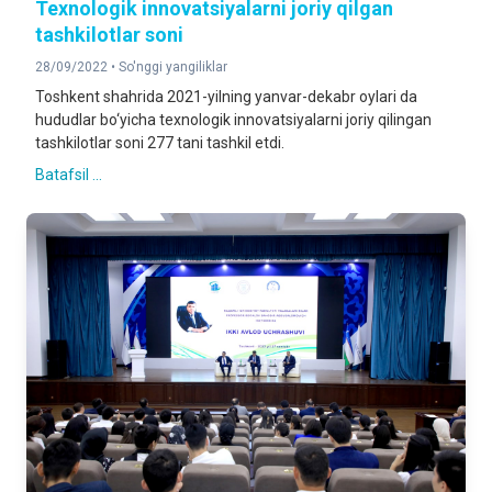
Texnologik innovatsiyalarni joriy qilgan
tashkilotlar soni
28/09/2022 •
So'nggi yangiliklar
Toshkent shahrida 2021-yilning yanvar-dekabr oylari da
hududlar bo‘yicha texnologik innovatsiyalarni joriy qilingan
tashkilotlar soni 277 tani tashkil etdi.
Batafsil ...