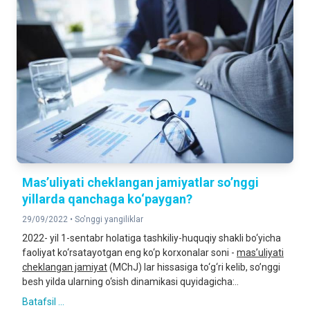
Mas’uliyati cheklangan jamiyatlar so’nggi
yillarda qanchaga ko‘paygan?
29/09/2022 •
So'nggi yangiliklar
2022- yil 1-sentabr holatiga tashkiliy-huquqiy shakli bo‘yicha
faoliyat ko‘rsatayotgan eng ko‘p korxonalar soni -
mas’uliyati
cheklangan jamiyat
(MChJ) lar hissasiga to‘g‘ri kelib, so’nggi
besh yilda ularning o‘sish dinamikasi quyidagicha:..
Batafsil ...