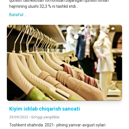
qurilish tashkilotlari tomonidan bajarilgan qurilish ishlari
hajmining ulushi 32,3 % ni tashkil etdi...
Batafsil ...
Kiyim ishlab chiqarish sanoati
29/09/2022 •
So'nggi yangiliklar
Toshkent shahrida 2021- yilning yanvar-avgust oylari