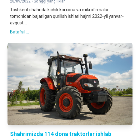
28/09/2022 •
So'nggi yangiliklar
Toshkent shahrida kichik korxona va mikrofirmalar
tomonidan bajarilgan qurilish ishlari hajmi 2022-yil yanvar-
avgust....
Batafsil ...
Shahrimizda 114 dona traktorlar ishlab