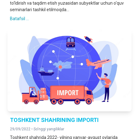
to‘ldirish va taqdim etish yuzasidan subyektlar uchun o‘quv
seminarlari tashkil etilmoqda...
Batafsil ...
TOSHKENT SHAHRINING IMPORTI
29/09/2022 •
So'nggi yangiliklar
Toshkent shahrida 2022- yilning yanvar-avgust oylarida