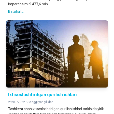
import hajmi 9 477,6 mln,..
Batafsil ...
Ixtisoslashtirilgan qurilish ishlari
29/09/2022 •
So'nggi yangiliklar
Toshkent shahixtisoslashtirilgan qurilish ishlari tarkibida yirik