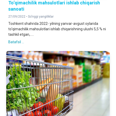
To‘qimachilik mahsulotlari ishlab chiqarish
sanoati
27/09/2022 •
So'nggi yangiliklar
Toshkent shahrida 2022- yilning yanvar-avgust oylarida
to‘qimachilik mahsulotlari ishlab chiqarishning ulushi 5,5 % ni
tashkil etgan,.....
Batafsil ...