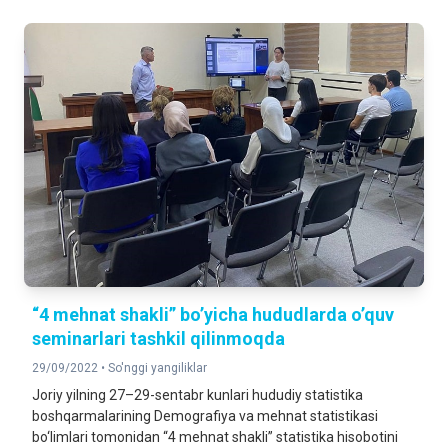
“4 mehnat shakli” bo’yicha hududlarda o’quv
seminarlari tashkil qilinmoqda
29/09/2022 •
So'nggi yangiliklar
Joriy yilning 27–29-sentabr kunlari hududiy statistika
boshqarmalarining Demografiya va mehnat statistikasi
bo‘limlari tomonidan “4 mehnat shakli” statistika hisobotini