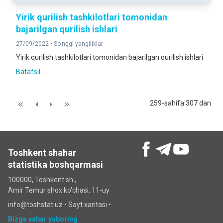
Yirik qurilish tashkilotlari tomonidan
bajarilgan qurilish ishlari
27/09/2022 •
So'nggi yangiliklar
Yirik qurilish tashkilotlari tomonidan bajarilgan qurilish ishlari
Batafsil ...
259-sahifa 307 dan
Toshkent shahar
statistika boshqarmasi
100000, Toshkent sh.,
Amir Temur shox ko'chasi, 11-uy
info@toshstat.uz •
Sayt xaritasi
•
Bizga xabar yuboring