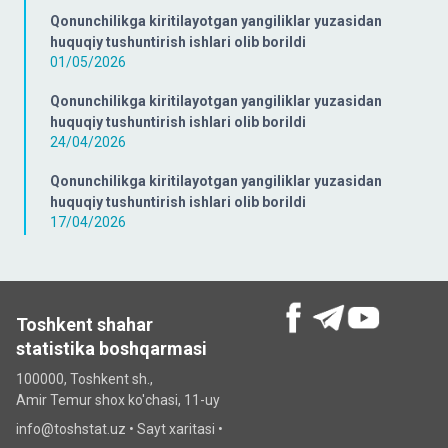
Qonunchilikga kiritilayotgan yangiliklar yuzasidan
huquqiy tushuntirish ishlari olib borildi
01/05/2026
Qonunchilikga kiritilayotgan yangiliklar yuzasidan
huquqiy tushuntirish ishlari olib borildi
24/04/2026
Qonunchilikga kiritilayotgan yangiliklar yuzasidan
huquqiy tushuntirish ishlari olib borildi
17/04/2026
Toshkent shahar
statistika boshqarmasi
100000, Toshkent sh.,
Amir Temur shox ko'chasi, 11-uy
info@toshstat.uz •
Sayt xaritasi
•