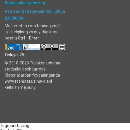
Bizga xabar yuboring
Veb-saytdan foydalanish uchun
qo'llanma
Ma`lumotda xato topdingizmi?
Uni belgilang va quyidagilarni
bosing
Ctrl + Enter
Onlayn: 25
© 2010-2026 Toshkent shahar
statistika boshqarmasi
Materiallardan foydalanganda
www.toshstat.uz havolani
keltirish majburiy.
Tugmani bosing