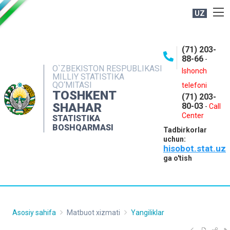
UZ
BOSHQARMA HAQIDA
(71) 203-
OCHIQ MA'LUMOTLAR
88-66
-
O`ZBEKISTON RESPUBLIKASI
NASHRLAR
Ishonch
MILLIY STATISTIKA
QO‘MITASI
telefoni
INTERAKTIV XIZMATLAR
TOSHKENT
(71) 203-
MATBUOT XIZMATI
SHAHAR
80-03
-
Call
Center
STATISTIKA
MUROJAATLAR
BOSHQARMASI
Tadbirkorlar
KONTAKTLAR
uchun:
hisobot.stat.uz
ga o'tish
Asosiy sahifa
Matbuot xizmati
Yangiliklar