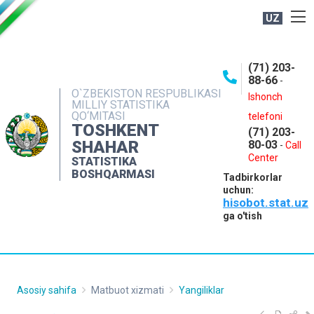
UZ
BOSHQARMA HAQIDA
(71) 203-
OCHIQ MA'LUMOTLAR
88-66
-
O`ZBEKISTON RESPUBLIKASI
NASHRLAR
Ishonch
MILLIY STATISTIKA
QO‘MITASI
telefoni
INTERAKTIV XIZMATLAR
TOSHKENT
(71) 203-
MATBUOT XIZMATI
SHAHAR
80-03
-
Call
Center
STATISTIKA
MUROJAATLAR
BOSHQARMASI
Tadbirkorlar
KONTAKTLAR
uchun:
hisobot.stat.uz
ga o'tish
Asosiy sahifa
Matbuot xizmati
Yangiliklar