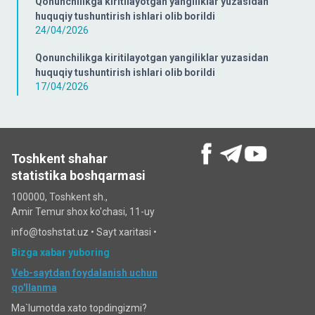
Qonunchilikga kiritilayotgan yangiliklar yuzasidan
huquqiy tushuntirish ishlari olib borildi
24/04/2026
Qonunchilikga kiritilayotgan yangiliklar yuzasidan
huquqiy tushuntirish ishlari olib borildi
17/04/2026
Toshkent shahar
statistika boshqarmasi
100000, Toshkent sh.,
Amir Temur shox ko'chasi, 11-uy
info@toshstat.uz •
Sayt xaritasi
•
Bizga xabar yuboring
Veb-saytdan foydalanish uchun
qo'llanma
Ma`lumotda xato topdingizmi?