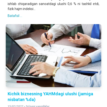
ishlab chiqaradigan sanoatdagi ulushi 0,6 % ni tashkil etdi,
fizik hajm indeksi...
Batafsil ...
Kichik biznesning YAHMdagi ulushi (jamiga
nisbatan %da)
15/02/2022 •
So'nggi yangiliklar