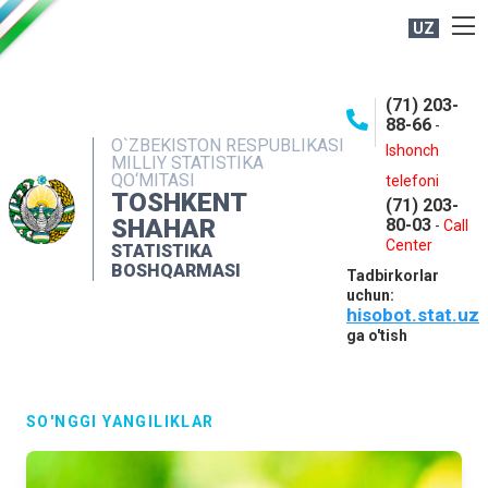
UZ
BOSHQARMA HAQIDA
(71) 203-
OCHIQ MA'LUMOTLAR
88-66
-
O`ZBEKISTON RESPUBLIKASI
NASHRLAR
Ishonch
MILLIY STATISTIKA
QO‘MITASI
telefoni
INTERAKTIV XIZMATLAR
TOSHKENT
(71) 203-
MATBUOT XIZMATI
SHAHAR
80-03
-
Call
Center
STATISTIKA
MUROJAATLAR
BOSHQARMASI
Tadbirkorlar
KONTAKTLAR
uchun:
hisobot.stat.uz
ga o'tish
SO'NGGI YANGILIKLAR