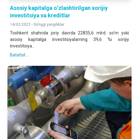
Asosiy kapitalga o‘zlashtirilgan xorijiy
investitsiya va kreditlar
14/02/2022 •
So'nggi yangiliklar
Toshkent shahrida joriy davrda 22835,6 mlrd. so‘m yoki
asosiy kapitalga investitsiyalarning 39,6 %i xorijiy
investitsiya...
Batafsil ...