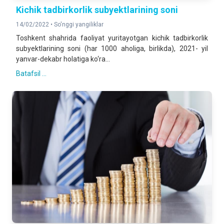
Kichik tadbirkorlik subyektlarining soni
14/02/2022 •
So'nggi yangiliklar
Toshkent shahrida faoliyat yuritayotgan kichik tadbirkorlik
subyektlarining soni (har 1000 aholiga, birlikda), 2021- yil
yanvar-dekabr holatiga ko‘ra...
Batafsil ...