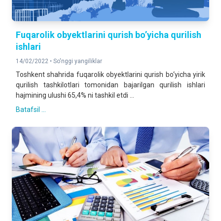
Fuqarolik obyektlarini qurish bo’yicha qurilish
ishlari
14/02/2022 •
So'nggi yangiliklar
Toshkent shahrida fuqarolik obyektlarini qurish bo‘yicha yirik
qurilish tashkilotlari tomonidan bajarilgan qurilish ishlari
hajmining ulushi 65,4% ni tashkil etdi ...
Batafsil ...