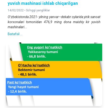
yuvish mashinasi ishlab chiqarilgan
14/02/2022 •
So'nggi yangiliklar
Oʻzbekistonda 2021- yilning yanvar–dekabr oylarida yirik sanoat
korxonalari tomonidan 476,9 ming dona maishiy kir yuvish
mashinalari...
Batafsil ...