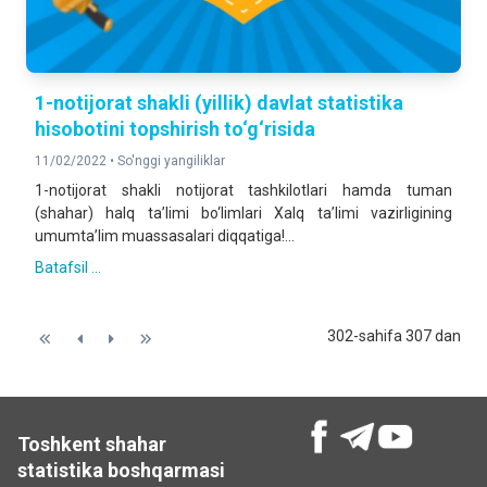
1-notijorat shakli (yillik) davlat statistika
hisobotini topshirish to‘g‘risida
11/02/2022 •
So'nggi yangiliklar
1-notijorat shakli notijorat tashkilotlari hamda tuman
(shahar) halq taʼlimi bo‘limlari Xalq taʼlimi vazirligining
umumtaʼlim muassasalari diqqatiga!...
Batafsil ...
302-sahifa 307 dan
Toshkent shahar
statistika boshqarmasi