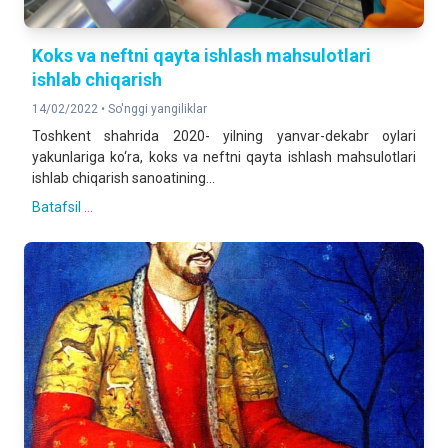
Koks va neftni qayta ishlash mahsulotlari
ishlab chiqarish
14/02/2022 •
So'nggi yangiliklar
Toshkent shahrida 2020- yilning yanvar-dekabr oylari
yakunlariga ko‘ra, koks va neftni qayta ishlash mahsulotlari
ishlab chiqarish sanoatining...
Batafsil ...