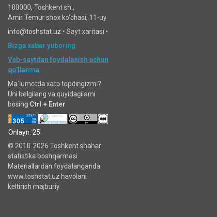
100000, Toshkent sh.,
Amir Temur shox ko'chasi, 11-uy
info@toshstat.uz •
Sayt xaritasi
•
Bizga xabar yuboring
Veb-saytdan foydalanish uchun
qo'llanma
Ma`lumotda xato topdingizmi?
Uni belgilang va quyidagilarni
bosing
Ctrl + Enter
Onlayn: 25
© 2010-2026 Toshkent shahar
statistika boshqarmasi
Materiallardan foydalanganda
www.toshstat.uz havolani
keltirish majburiy.