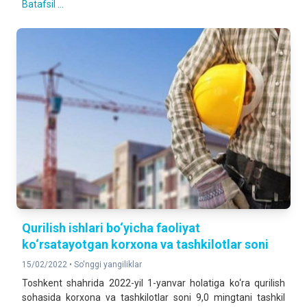
Batafsil ...
Qurilish ishlari bo‘yicha faoliyat
ko‘rsatayotgan korxona va tashkilotlar soni
15/02/2022 •
So'nggi yangiliklar
Toshkent shahrida 2022-yil 1-yanvar holatiga ko‘ra qurilish
sohasida korxona va tashkilotlar soni 9,0 mingtani tashkil