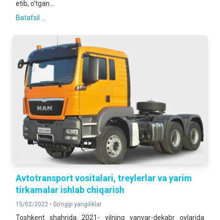
etib, o‘tgan...
Batafsil ...
Avtotransport vositalari, treylerlar va yarim
tirkamalar ishlab chiqarish
15/02/2022 •
So'nggi yangiliklar
Toshkent shahrida 2021- yilning yanvar-dekabr oylarida