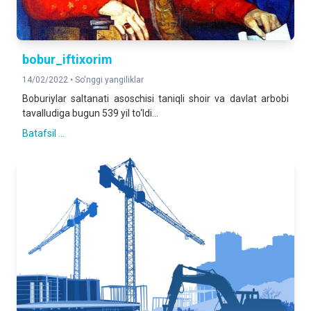
bobur_iftixorim
14/02/2022 •
So'nggi yangiliklar
Boburiylar saltanati asoschisi taniqli shoir va davlat arbobi
tavalludiga bugun 539 yil to‘ldi...
Batafsil ...