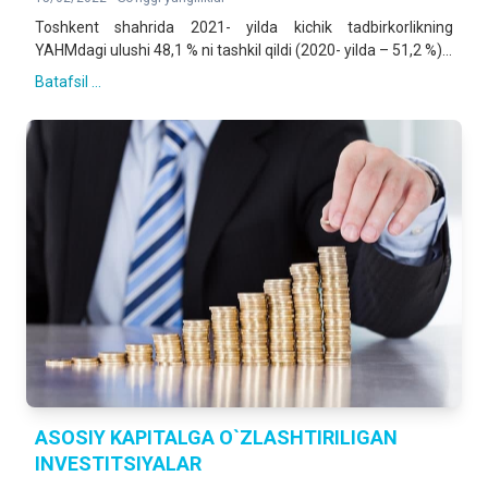
Toshkent shahrida 2021- yilda kichik tadbirkorlikning
YAHMdagi ulushi 48,1 % ni tashkil qildi (2020- yilda – 51,2 %)...
Batafsil ...
ASOSIY KAPITALGA O`ZLASHTIRILIGAN
INVESTITSIYALAR