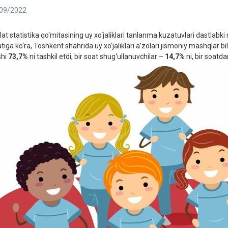
09/2022
lat statistika qo‘mitasining uy xo‘jaliklari tanlanma kuzatuvlari dastlabk
atiga ko‘ra, Toshkent shahrida uy xo‘jaliklari a’zolari jismoniy mashqlar 
shi
73,7%
ni tashkil etdi, bir soat shug‘ullanuvchilar –
14,7%
ni, bir soatd