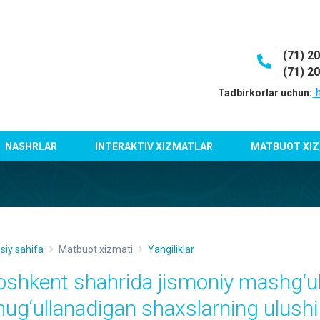
(71) 2
(71) 2
h
Tadbirkorlar uchun:
NASHRLAR
INTERAKTIV XIZMATLAR
MATBUOT XIZ
siy sahifa
Matbuot xizmati
Yangiliklar
oshkent shahrida jismoniy mashg‘ulo
hug‘ullanadigan shaxslarning ulushi