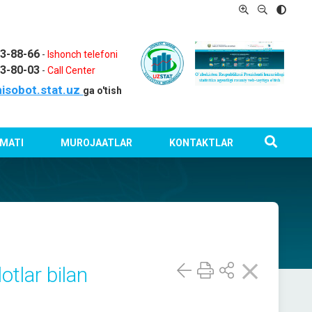
03-88-66
-
Ishonch telefoni
03-80-03
-
Call Center
isobot.stat.uz
ga o'tish
MATI
MUROJAATLAR
KONTAKTLAR
tlar bilan