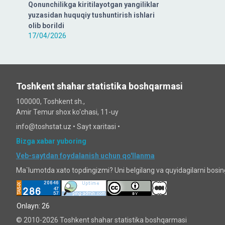
Qonunchilikga kiritilayotgan yangiliklar
yuzasidan huquqiy tushuntirish ishlari
olib borildi
17/04/2026
Toshkent shahar statistika boshqarmasi
100000, Toshkent sh.,
Amir Temur shox ko'chasi, 11-uy
info@toshstat.uz •
Sayt xaritasi
•
Bizga xabar yuboring
Veb-saytdan foydalanish uchun qo'llanma
Ma`lumotda xato topdingizmi? Uni belgilang va quyidagilarni bosi
Onlayn: 26
© 2010-2026 Toshkent shahar statistika boshqarmasi