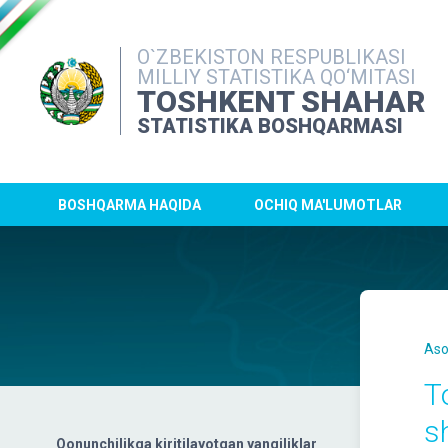
O`ZBEKISTON RESPUBLIKASI
MILLIY STATISTIKA QO‘MITASI
TOSHKENT SHAHAR
STATISTIKA BOSHQARMASI
BOSHQARMA HAQIDA
OCHIQ MA'LUMOTLAR
Aso
T
s
Qonunchilikga kiritilayotgan yangiliklar