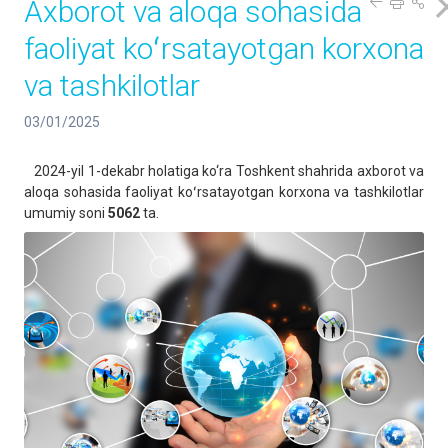
Axborot va aloqa sohasida
faoliyat koʻrsatayotgan korxona
va tashkilotlar
03/01/2025
2024-yil 1-dekabr holatiga ko‘ra Toshkent shahrida axborot va
aloqa sohasida faoliyat koʻrsatayotgan korxona va tashkilotlar
umumiy soni
5062
ta.