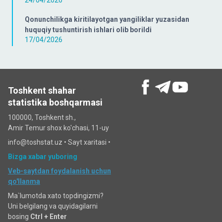
24/04/2026
Qonunchilikga kiritilayotgan yangiliklar yuzasidan
huquqiy tushuntirish ishlari olib borildi
17/04/2026
Toshkent shahar
statistika boshqarmasi
100000, Toshkent sh.,
Amir Temur shox ko'chasi, 11-uy
info@toshstat.uz •
Sayt xaritasi
•
Bizga xabar yuboring
Veb-saytdan foydalanish uchun
qo'llanma
Ma`lumotda xato topdingizmi?
Uni belgilang va quyidagilarni
bosing
Ctrl + Enter