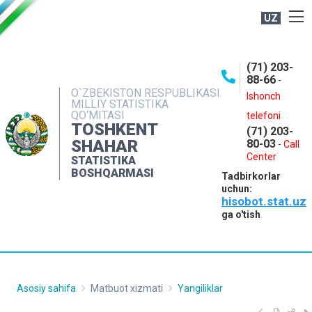
UZ
BOSHQARMA HAQIDA
(71) 203-
OCHIQ MA'LUMOTLAR
88-66
-
O`ZBEKISTON RESPUBLIKASI
NASHRLAR
Ishonch
MILLIY STATISTIKA
QO‘MITASI
telefoni
INTERAKTIV XIZMATLAR
TOSHKENT
(71) 203-
MATBUOT XIZMATI
SHAHAR
80-03
-
Call
Center
STATISTIKA
MUROJAATLAR
BOSHQARMASI
Tadbirkorlar
KONTAKTLAR
uchun:
hisobot.stat.uz
ga o'tish
Asosiy sahifa
Matbuot xizmati
Yangiliklar