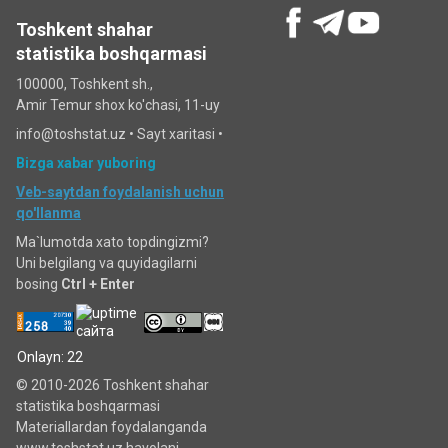
Toshkent shahar
statistika boshqarmasi
100000, Toshkent sh.,
Amir Temur shox ko'chasi, 11-uy
info@toshstat.uz •
Sayt xaritasi
•
Bizga xabar yuboring
Veb-saytdan foydalanish uchun
qo'llanma
Ma`lumotda xato topdingizmi?
Uni belgilang va quyidagilarni
bosing
Ctrl + Enter
Onlayn: 22
© 2010-2026 Toshkent shahar
statistika boshqarmasi
Materiallardan foydalanganda