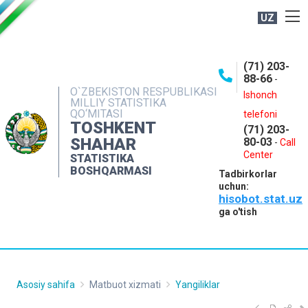
UZ
BOSHQARMA HAQIDA
(71) 203-
OCHIQ MA'LUMOTLAR
88-66
-
O`ZBEKISTON RESPUBLIKASI
NASHRLAR
Ishonch
MILLIY STATISTIKA
QO‘MITASI
telefoni
INTERAKTIV XIZMATLAR
TOSHKENT
(71) 203-
MATBUOT XIZMATI
SHAHAR
80-03
-
Call
Center
STATISTIKA
MUROJAATLAR
BOSHQARMASI
Tadbirkorlar
KONTAKTLAR
uchun:
hisobot.stat.uz
ga o'tish
Asosiy sahifa
Matbuot xizmati
Yangiliklar