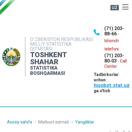
UZ
BOSHQARMA HAQIDA
(71) 203-
OCHIQ MA'LUMOTLAR
88-66
-
O`ZBEKISTON RESPUBLIKASI
NASHRLAR
Ishonch
MILLIY STATISTIKA
QO‘MITASI
telefoni
INTERAKTIV XIZMATLAR
TOSHKENT
(71) 203-
MATBUOT XIZMATI
SHAHAR
80-03
-
Call
Center
STATISTIKA
MUROJAATLAR
BOSHQARMASI
Tadbirkorlar
KONTAKTLAR
uchun:
hisobot.stat.uz
ga o'tish
Asosiy sahifa
Matbuot xizmati
Yangiliklar