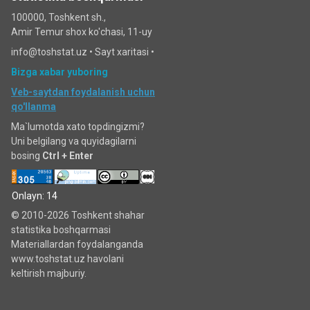
100000, Toshkent sh.,
Amir Temur shox ko'chasi, 11-uy
info@toshstat.uz •
Sayt xaritasi
•
Bizga xabar yuboring
Veb-saytdan foydalanish uchun
qo'llanma
Ma`lumotda xato topdingizmi?
Uni belgilang va quyidagilarni
bosing
Ctrl + Enter
Onlayn: 14
© 2010-2026 Toshkent shahar
statistika boshqarmasi
Materiallardan foydalanganda
www.toshstat.uz havolani
keltirish majburiy.