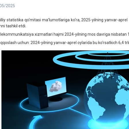
05/2025
liy statistika qo‘mitasi ma’lumotlariga ko‘ra, 2025-yilning yanvar-aprel
ni tashkil etdi.
ekommunikatsiya xizmatlari hajmi 2024-yilning mos davriga nisbatan 
qoslash uchun: 2024-yilning yanvar-aprel oylarida bu ko‘rsatkich 6,4 trl