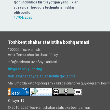
Qonunchilikga kiritilayotgan yangiliklar
yuzasidan huquqiy tushuntirish ishlari
olib borildi
17/04/2026
Toshkent shahar statistika boshqarmasi
100000, Toshkent sh.,
Amir Temur shox ko'chasi, 11-uy
info@toshstat.uz •
Sayt xaritasi
•
Bizga xabar yuboring
Veb-saytdan foydalanish uchun qo'llanma
Ma`lumotda xato topdingizmi? Uni belgilang va quyidagilarni bosi
Onlayn: 19
© 2010-2026 Toshkent shahar statistika boshqarmasi