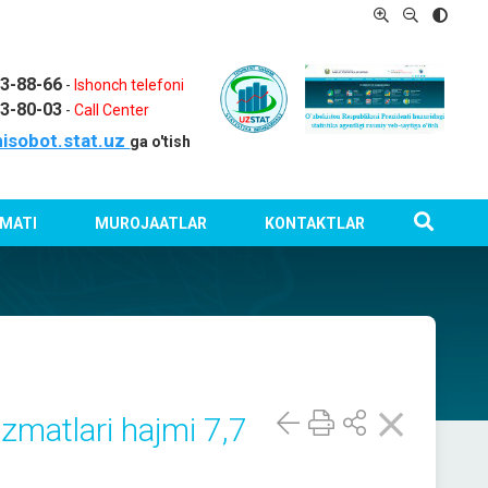
03-88-66
-
Ishonch telefoni
03-80-03
-
Call Center
isobot.stat.uz
ga o'tish
MATI
MUROJAATLAR
KONTAKTLAR
zmatlari hajmi 7,7