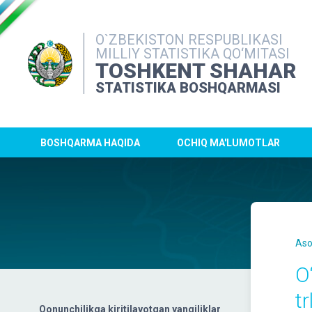
O`ZBEKISTON RESPUBLIKASI
MILLIY STATISTIKA QO‘MITASI
TOSHKENT SHAHAR
STATISTIKA BOSHQARMASI
BOSHQARMA HAQIDA
OCHIQ MA'LUMOTLAR
Aso
O
tr
Qonunchilikga kiritilayotgan yangiliklar