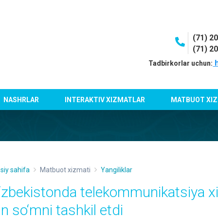
(71) 2
(71) 2
h
Tadbirkorlar uchun:
NASHRLAR
INTERAKTIV XIZMATLAR
MATBUOT XIZ
siy sahifa
Matbuot xizmati
Yangiliklar
‘zbekistonda telekommunikatsiya xi
ln so‘mni tashkil etdi