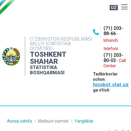
UZ
BOSHQARMA HAQIDA
(71) 203-
OCHIQ MA'LUMOTLAR
88-66
-
O`ZBEKISTON RESPUBLIKASI
NASHRLAR
Ishonch
MILLIY STATISTIKA
QO‘MITASI
telefoni
INTERAKTIV XIZMATLAR
TOSHKENT
(71) 203-
MATBUOT XIZMATI
SHAHAR
80-03
-
Call
Center
STATISTIKA
MUROJAATLAR
BOSHQARMASI
Tadbirkorlar
KONTAKTLAR
uchun:
hisobot.stat.uz
ga o'tish
Asosiy sahifa
Matbuot xizmati
Yangiliklar