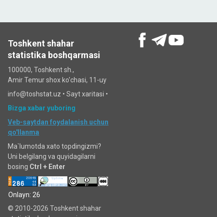
Toshkent shahar
statistika boshqarmasi
100000, Toshkent sh.,
Amir Temur shox ko'chasi, 11-uy
info@toshstat.uz •
Sayt xaritasi
•
Bizga xabar yuboring
Veb-saytdan foydalanish uchun
qo'llanma
Ma`lumotda xato topdingizmi?
Uni belgilang va quyidagilarni
bosing
Ctrl + Enter
Onlayn: 26
© 2010-2026 Toshkent shahar