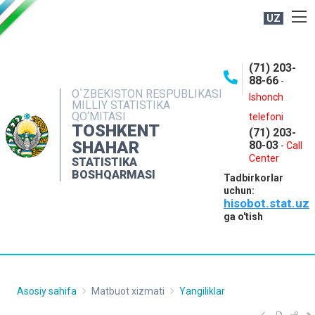
UZ
BOSHQARMA HAQIDA
(71) 203-
OCHIQ MA'LUMOTLAR
88-66
-
O`ZBEKISTON RESPUBLIKASI
NASHRLAR
Ishonch
MILLIY STATISTIKA
QO‘MITASI
telefoni
INTERAKTIV XIZMATLAR
TOSHKENT
(71) 203-
MATBUOT XIZMATI
SHAHAR
80-03
-
Call
Center
STATISTIKA
MUROJAATLAR
BOSHQARMASI
Tadbirkorlar
KONTAKTLAR
uchun:
hisobot.stat.uz
ga o'tish
Asosiy sahifa
Matbuot xizmati
Yangiliklar