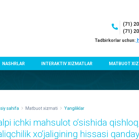
(71) 2
(71) 2
h
Tadbirkorlar uchun:
NASHRLAR
INTERAKTIV XIZMATLAR
MATBUOT XIZ
siy sahifa
Matbuot xizmati
Yangiliklar
alpi ichki mahsulot o‘sishida qishloq
liqchilik xo‘jaligining hissasi qanda