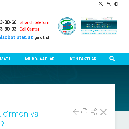
03-88-66
-
Ishonch telefoni
03-80-03
-
Call Center
isobot.stat.uz
ga o'tish
MATI
MUROJAATLAR
KONTAKTLAR
, o‘rmon va
y?