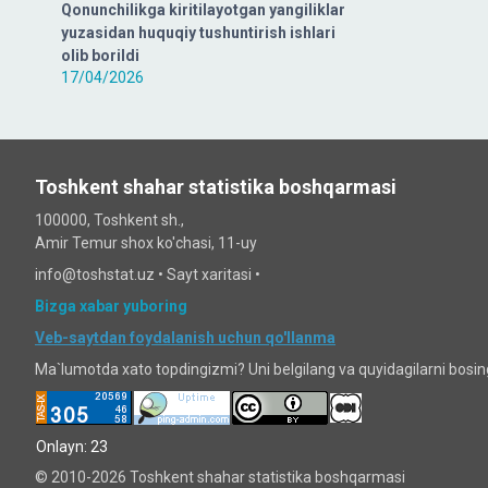
Qonunchilikga kiritilayotgan yangiliklar
yuzasidan huquqiy tushuntirish ishlari
olib borildi
17/04/2026
Toshkent shahar statistika boshqarmasi
100000, Toshkent sh.,
Amir Temur shox ko'chasi, 11-uy
info@toshstat.uz •
Sayt xaritasi
•
Bizga xabar yuboring
Veb-saytdan foydalanish uchun qo'llanma
Ma`lumotda xato topdingizmi? Uni belgilang va quyidagilarni bosi
Onlayn: 23
© 2010-2026 Toshkent shahar statistika boshqarmasi