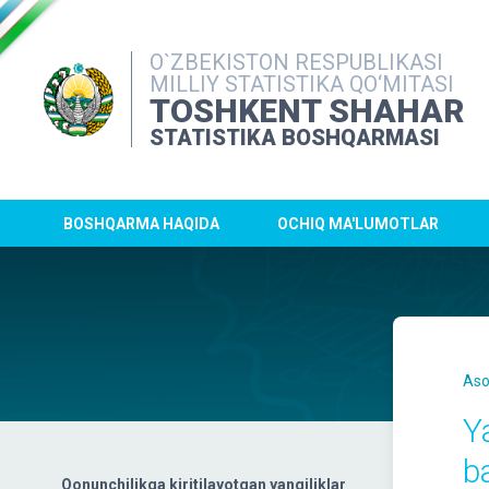
O`ZBEKISTON RESPUBLIKASI
MILLIY STATISTIKA QO‘MITASI
TOSHKENT SHAHAR
STATISTIKA BOSHQARMASI
BOSHQARMA HAQIDA
OCHIQ MA'LUMOTLAR
Aso
Y
ba
Qonunchilikga kiritilayotgan yangiliklar