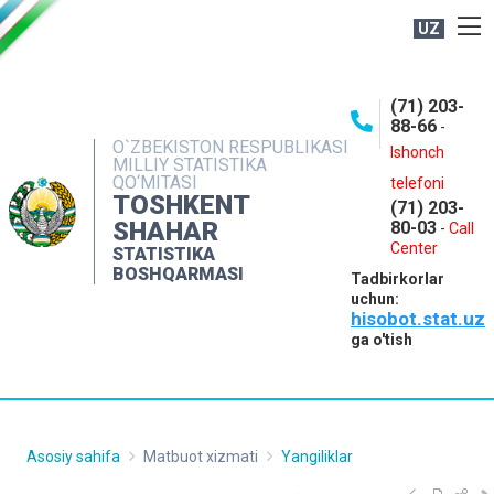
UZ
BOSHQARMA HAQIDA
(71) 203-
OCHIQ MA'LUMOTLAR
88-66
-
O`ZBEKISTON RESPUBLIKASI
NASHRLAR
Ishonch
MILLIY STATISTIKA
QO‘MITASI
telefoni
INTERAKTIV XIZMATLAR
TOSHKENT
(71) 203-
MATBUOT XIZMATI
SHAHAR
80-03
-
Call
Center
STATISTIKA
MUROJAATLAR
BOSHQARMASI
Tadbirkorlar
KONTAKTLAR
uchun:
hisobot.stat.uz
ga o'tish
Asosiy sahifa
Matbuot xizmati
Yangiliklar