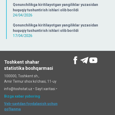
Qonunchilikga kiritilayotgan yangiliklar yuzasidan
huquqiy tushuntirish ishlari olib borildi
24/04/2026
Qonunchilikga kiritilayotgan yangiliklar yuzasidan
huquqiy tushuntirish ishlari olib borildi
17/04/2026
Toshkent shahar
statistika boshqarmasi
100000, Toshkent sh.,
Amir Temur shox ko'chasi, 11-uy
info@toshstat.uz •
Sayt xaritasi
•
Bizga xabar yuboring
Veb-saytdan foydalanish uchun
qo'llanma