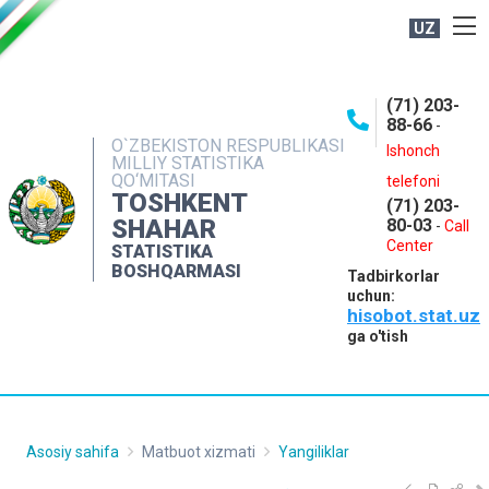
UZ
BOSHQARMA HAQIDA
(71) 203-
OCHIQ MA'LUMOTLAR
88-66
-
O`ZBEKISTON RESPUBLIKASI
NASHRLAR
Ishonch
MILLIY STATISTIKA
QO‘MITASI
telefoni
INTERAKTIV XIZMATLAR
TOSHKENT
(71) 203-
MATBUOT XIZMATI
SHAHAR
80-03
-
Call
Center
STATISTIKA
MUROJAATLAR
BOSHQARMASI
Tadbirkorlar
KONTAKTLAR
uchun:
hisobot.stat.uz
ga o'tish
Asosiy sahifa
Matbuot xizmati
Yangiliklar