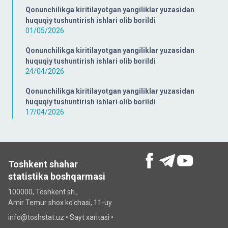
Qonunchilikga kiritilayotgan yangiliklar yuzasidan
huquqiy tushuntirish ishlari olib borildi
01/05/2026
Qonunchilikga kiritilayotgan yangiliklar yuzasidan
huquqiy tushuntirish ishlari olib borildi
24/04/2026
Qonunchilikga kiritilayotgan yangiliklar yuzasidan
huquqiy tushuntirish ishlari olib borildi
17/04/2026
Toshkent shahar
statistika boshqarmasi
100000, Toshkent sh.,
Amir Temur shox ko'chasi, 11-uy
info@toshstat.uz •
Sayt xaritasi
•