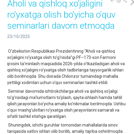
Aholi va qishloq xo‘jaligini
ro‘yxatga olish bo‘yicha o‘quv
seminarlari davom etmoqda
23/10/2025
O‘zbekiston Respublikasi Prezidentining “Aholi va qishloq
xo‘jaligini ro‘yxatga olish to‘g‘risida”gi PF–173-son Farmoni
ijrosini ta’minlash maqsadida 2026-yilda o‘tkaziladigan aholi va
qishloq xo‘jaligini ro‘yxatga olish tadbirlariga tayyorgarlik ishlari
olib borilmoqda. Shu doirada Chilonzor tumanidagi mahalla
yettiligi xodimlari uchun o‘quv seminarlari tashkil etildi.
Seminar davomida ishtirokchilarga aholi va qishloq xo‘jaligi
to‘g‘risidagi ma’lumotlarni to‘plash, qayta ishlash hamda tahlil
qilish jarayonlari bo‘yicha amaliy ko‘nikmalar berilmoqda. Ushbu
o‘quv mashg‘ulotlari ro‘yxatga olish jarayonlarini samarali va
sifatli tashkil etishga qaratilgan.
Shuningdek, ishchi guruhlar tomonidan mahallalarda sinov
tariqasida xatlov ishlari olib borilib, amaliy tajriba oshirilmoqda.