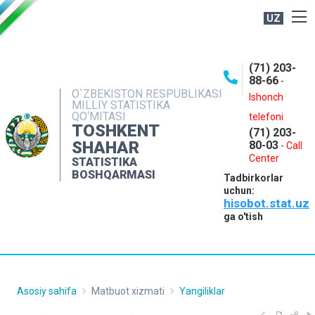
UZ
BOSHQARMA HAQIDA
(71) 203-
OCHIQ MA'LUMOTLAR
88-66
-
O`ZBEKISTON RESPUBLIKASI
NASHRLAR
Ishonch
MILLIY STATISTIKA
QO‘MITASI
telefoni
INTERAKTIV XIZMATLAR
TOSHKENT
(71) 203-
MATBUOT XIZMATI
SHAHAR
80-03
-
Call
Center
STATISTIKA
MUROJAATLAR
BOSHQARMASI
Tadbirkorlar
KONTAKTLAR
uchun:
hisobot.stat.uz
ga o'tish
Asosiy sahifa
Matbuot xizmati
Yangiliklar