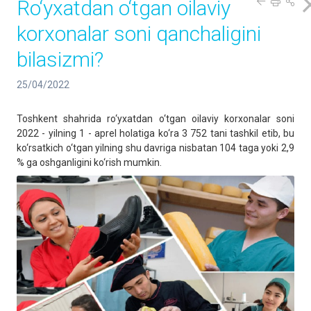
Ro‘yxatdan o‘tgan oilaviy
korxonalar soni qanchaligini
bilasizmi?
25/04/2022
Toshkent shahrida ro‘yxatdan o‘tgan oilaviy korxonalar soni
2022 - yilning 1 - aprel holatiga ko‘ra 3 752 tani tashkil etib, bu
ko‘rsatkich o‘tgan yilning shu davriga nisbatan 104 taga yoki 2,9
% ga oshganligini ko‘rish mumkin.