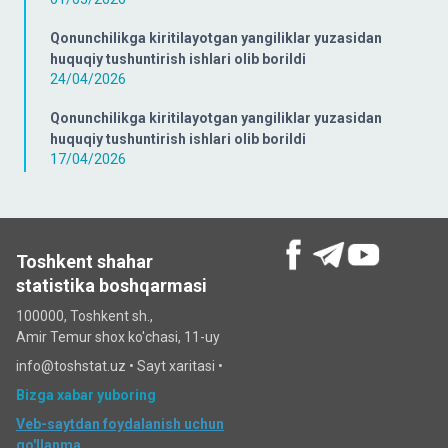
Qonunchilikga kiritilayotgan yangiliklar yuzasidan
huquqiy tushuntirish ishlari olib borildi
24/04/2026
Qonunchilikga kiritilayotgan yangiliklar yuzasidan
huquqiy tushuntirish ishlari olib borildi
17/04/2026
Toshkent shahar
statistika boshqarmasi
100000, Toshkent sh.,
Amir Temur shox ko'chasi, 11-uy
info@toshstat.uz •
Sayt xaritasi
•
Bizga xabar yuboring
Veb-saytdan foydalanish uchun
qo'llanma