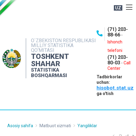
UZ
BOSHQARMA HAQIDA
(71) 203-
OCHIQ MA'LUMOTLAR
88-66
-
O`ZBEKISTON RESPUBLIKASI
NASHRLAR
Ishonch
MILLIY STATISTIKA
QO‘MITASI
telefoni
INTERAKTIV XIZMATLAR
TOSHKENT
(71) 203-
MATBUOT XIZMATI
SHAHAR
80-03
-
Call
Center
STATISTIKA
MUROJAATLAR
BOSHQARMASI
Tadbirkorlar
KONTAKTLAR
uchun:
hisobot.stat.uz
ga o'tish
Asosiy sahifa
Matbuot xizmati
Yangiliklar