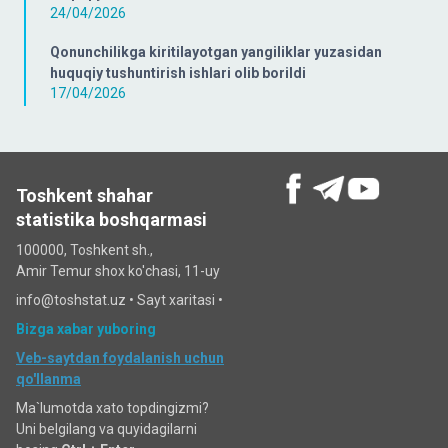
24/04/2026
Qonunchilikga kiritilayotgan yangiliklar yuzasidan
huquqiy tushuntirish ishlari olib borildi
17/04/2026
Toshkent shahar
statistika boshqarmasi
100000, Toshkent sh.,
Amir Temur shox ko'chasi, 11-uy
info@toshstat.uz •
Sayt xaritasi
•
Bizga xabar yuboring
Veb-saytdan foydalanish uchun
qo'llanma
Ma`lumotda xato topdingizmi?
Uni belgilang va quyidagilarni