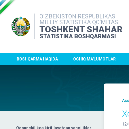
O`ZBEKISTON RESPUBLIKASI
MILLIY STATISTIKA QO‘MITASI
TOSHKENT SHAHAR
STATISTIKA BOSHQARMASI
BOSHQARMA HAQIDA
OCHIQ MA'LUMOTLAR
Aso
X
12/
Qonunchilikga kiritilayotgan yangiliklar