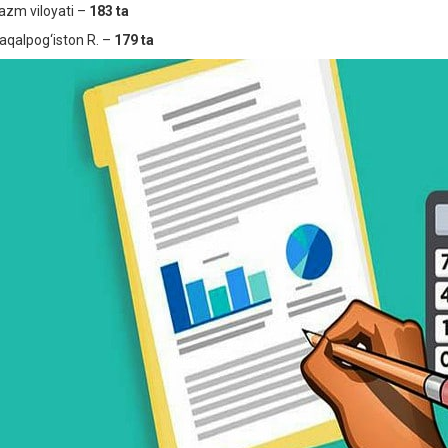
azm viloyati –
183 ta
aqalpog‘iston R. –
179 ta