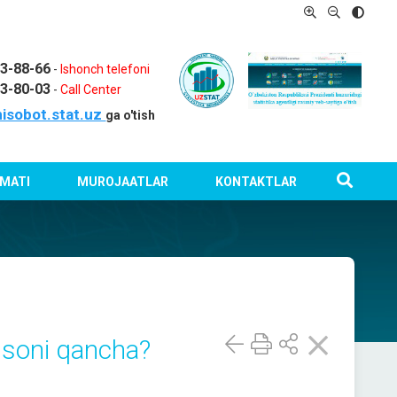
03-88-66
-
Ishonch telefoni
03-80-03
-
Call Center
isobot.stat.uz
ga o'tish
MATI
MUROJAATLAR
KONTAKTLAR
ar soni qancha?