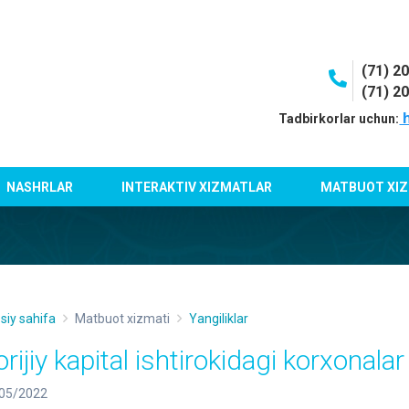
(71) 2
(71) 2
h
Tadbirkorlar uchun:
NASHRLAR
INTERAKTIV XIZMATLAR
MATBUOT XIZ
siy sahifa
Matbuot xizmati
Yangiliklar
orijiy kapital ishtirokidagi korxonal
05/2022