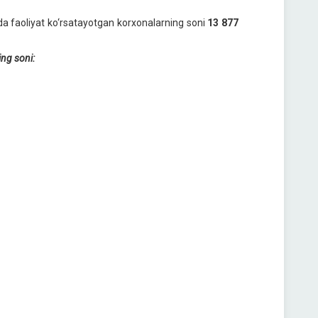
kida faoliyat ko‘rsatayotgan korxonalarning soni
13 877
ing soni: