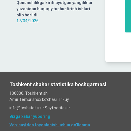
Qonunchilikga kiritilayotgan yangiliklar
yuzasidan huquqiy tushuntirish ishlari
olib borildi
17/04/2026
Toshkent shahar statistika boshqarmasi
100000, Toshkent sh.,
Amir Temur shox ko'chasi, 11-uy
info@toshstat.uz •
Sayt xaritasi
•
Bizga xabar yuboring
Veb-saytdan foydalanish uchun qo'llanma