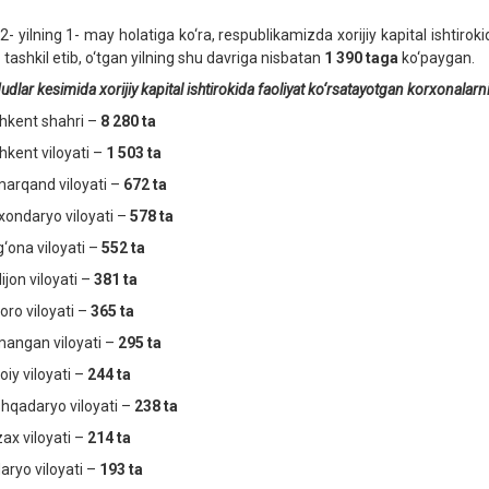
2- yilning 1- may holatiga ko‘ra, respublikamizda xorijiy kapital ishtiro
i
tashkil etib, o‘tgan yilning shu davriga nisbatan
1 390 taga
ko‘paygan.
dlar kesimida xorijiy kapital ishtirokida faoliyat ko‘rsatayotgan korxonalarn
hkent shahri –
8 280
ta
hkent viloyati –
1
503
ta
arqand viloyati –
672
ta
xondaryo viloyati –
578 ta
g‘ona viloyati –
552 ta
ijon viloyati –
381 ta
oro viloyati –
365 ta
angan viloyati –
2
95
ta
oiy viloyati –
244 ta
hqadaryo viloyati –
238 ta
zax viloyati –
214
ta
daryo viloyati –
193 ta