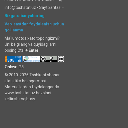
info@toshstat.uz •
Sayt xaritasi
•
Bizga xabar yuboring
Veb-saytdan foydalanish uchun
qo'llanma
Ma`lumotda xato topdingizmi?
Uni belgilang va quyidagilarni
bosing
Ctrl + Enter
Onlayn: 28
© 2010-2026 Toshkent shahar
statistika boshqarmasi
Materiallardan foydalanganda
www.toshstat.uz havolani
keltirish majburiy.