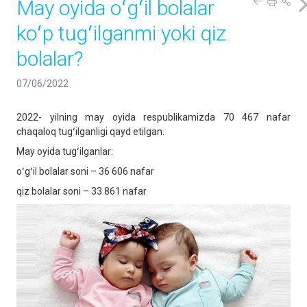
May oyida oʻgʻil bolalar
koʻp tugʻilganmi yoki qiz
bolalar?
07/06/2022
2022- yilning may oyida respublikamizda 70 467 nafar
chaqaloq tugʻilganligi qayd etilgan.
May oyida tugʻilganlar:
oʻgʻil bolalar soni – 36 606 nafar
qiz bolalar soni – 33 861 nafar