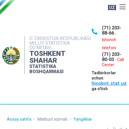
UZ
BOSHQARMA HAQIDA
(71) 203-
OCHIQ MA'LUMOTLAR
88-66
-
O`ZBEKISTON RESPUBLIKASI
NASHRLAR
Ishonch
MILLIY STATISTIKA
QO‘MITASI
telefoni
INTERAKTIV XIZMATLAR
TOSHKENT
(71) 203-
MATBUOT XIZMATI
SHAHAR
80-03
-
Call
Center
STATISTIKA
MUROJAATLAR
BOSHQARMASI
Tadbirkorlar
KONTAKTLAR
uchun:
hisobot.stat.uz
ga o'tish
Asosiy sahifa
Matbuot xizmati
Yangiliklar