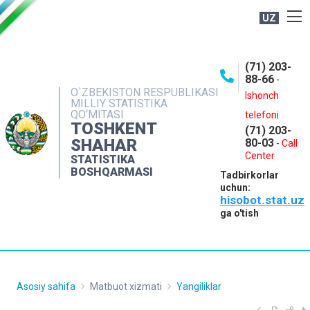
UZ
BOSHQARMA HAQIDA
(71) 203-
OCHIQ MA'LUMOTLAR
88-66
-
O`ZBEKISTON RESPUBLIKASI
NASHRLAR
Ishonch
MILLIY STATISTIKA
QO‘MITASI
telefoni
INTERAKTIV XIZMATLAR
TOSHKENT
(71) 203-
MATBUOT XIZMATI
SHAHAR
80-03
-
Call
Center
STATISTIKA
MUROJAATLAR
BOSHQARMASI
Tadbirkorlar
KONTAKTLAR
uchun:
hisobot.stat.uz
ga o'tish
Asosiy sahifa
Matbuot xizmati
Yangiliklar