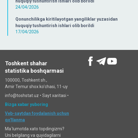
huquqiy tushuntirish ishlari olib borildi
24/04/2026
Qonunchilikga kiritilayotgan yangiliklar yuzasidan
huquqiy tushuntirish ishlari olib borildi
17/04/2026
Toshkent shahar
statistika boshqarmasi
100000, Toshkent sh.,
Amir Temur shox ko'chasi, 11-uy
info@toshstat.uz •
Sayt xaritasi
•
Bizga xabar yuboring
Veb-saytdan foydalanish uchun
qo'llanma
Ma`lumotda xato topdingizmi?
Uni belgilang va quyidagilarni