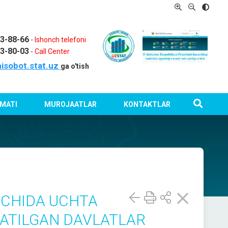
03-88-66
-
Ishonch telefoni
03-80-03
-
Call Center
isobot.stat.uz
ga o'tish
MATI
MUROJAATLAR
KONTAKTLAR
ICHIDA UCHTA
ZATILGAN DAVLATLAR