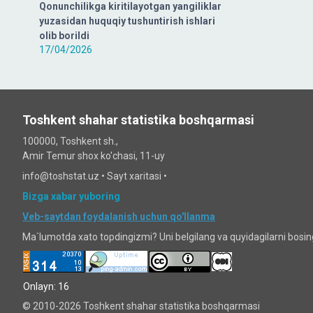
Qonunchilikga kiritilayotgan yangiliklar
yuzasidan huquqiy tushuntirish ishlari
olib borildi
17/04/2026
Toshkent shahar statistika boshqarmasi
100000, Toshkent sh.,
Amir Temur shox ko'chasi, 11-uy
info@toshstat.uz •
Sayt xaritasi
•
Bizga xabar yuboring
Veb-saytdan foydalanish uchun qo'llanma
Ma`lumotda xato topdingizmi? Uni belgilang va quyidagilarni bosi
Onlayn: 16
© 2010-2026 Toshkent shahar statistika boshqarmasi