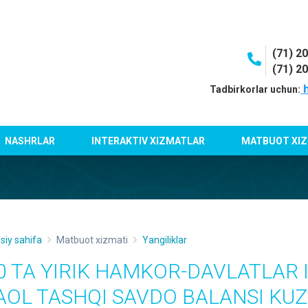
(71) 2
(71) 2
h
Tadbirkorlar uchun:
NASHRLAR
INTERAKTIV XIZMATLAR
MATBUOT XIZ
siy sahifa
Matbuot xizmati
Yangiliklar
0 TA YIRIK HAMKOR-DAVLATLAR 
AOL TASHQI SAVDO BALANSI KU