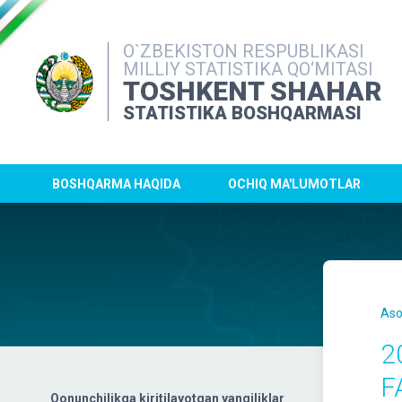
O`ZBEKISTON RESPUBLIKASI
MILLIY STATISTIKA QO‘MITASI
TOSHKENT SHAHAR
STATISTIKA BOSHQARMASI
BOSHQARMA HAQIDA
OCHIQ MA'LUMOTLAR
Aso
2
F
Qonunchilikga kiritilayotgan yangiliklar