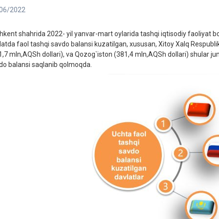
06/2022
hkent shahrida 2022- yil yanvar-mart oylarida tashqi iqtisodiy faoliyat b
latda faol tashqi savdo balansi kuzatilgan, xususan, Xitoy Xalq Respubli
1,7 mln,AQSh dollari), va Qozog`iston (381,4 mln,AQSh dollari) shular jum
do balansi saqlanib qolmoqda.