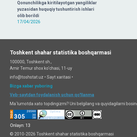
Qonunchilikga kiritilayotgan yangiliklar
yuzasidan huquqiy tushuntirish ishlari
olib borildi
17/04/2026
Toshkent shahar statistika boshqarmasi
100000, Toshkent sh.,
Amir Temur shox ko'chasi, 11-uy
info@toshstat.uz •
Sayt xaritasi
•
Bizga xabar yuboring
Veb-saytdan foydalanish uchun qo'llanma
Ma`lumotda xato topdingizmi? Uni belgilang va quyidagilarni bosi
Onlayn: 13
© 2010-2026 Toshkent shahar statistika boshqarmasi