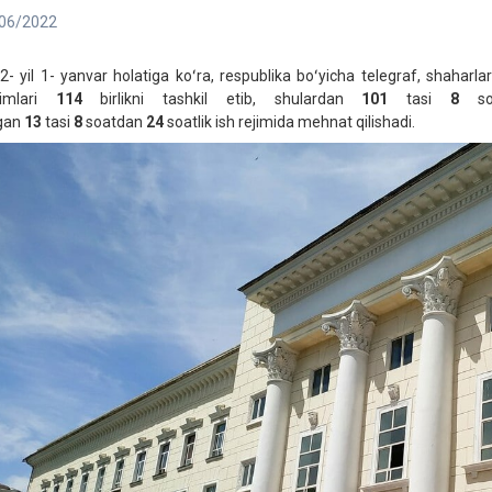
06/2022
2- yil 1- yanvar holatiga koʻra, respublika boʻyicha telegraf, shaharla
limlari
114
birlikni tashkil etib, shulardan
101
tasi
8
soa
gan
13
tasi
8
soatdan
24
soatlik ish rejimida mehnat qilishadi.