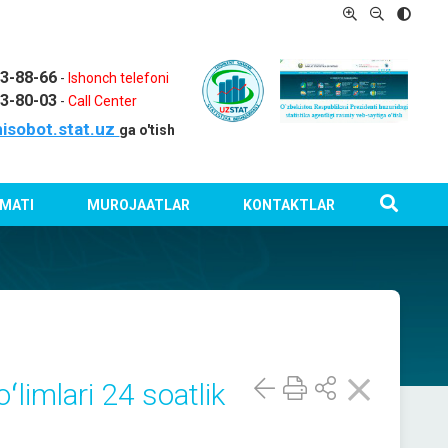
03-88-66
-
Ishonch telefoni
03-80-03
-
Call Center
isobot.stat.uz
ga o'tish
MATI
MUROJAATLAR
KONTAKTLAR
ʻlimlari 24 soatlik