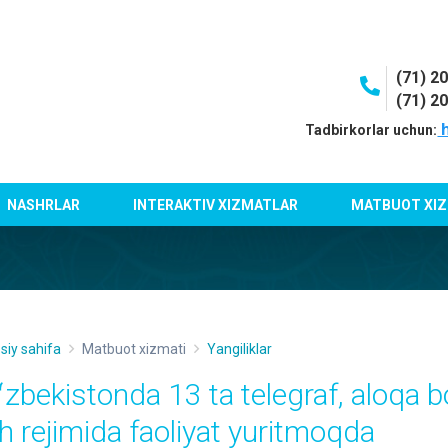
(71) 2
(71) 2
h
Tadbirkorlar uchun:
NASHRLAR
INTERAKTIV XIZMATLAR
MATBUOT XIZ
siy sahifa
Matbuot xizmati
Yangiliklar
ʻzbekistonda 13 ta telegraf, aloqa bo
sh rejimida faoliyat yuritmoqda