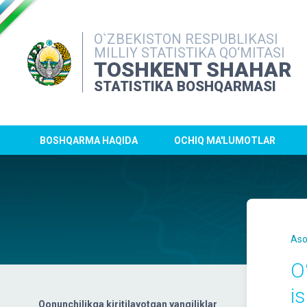
O`ZBEKISTON RESPUBLIKASI
MILLIY STATISTIKA QO‘MITASI
TOSHKENT SHAHAR
STATISTIKA BOSHQARMASI
BOSHQARMA HAQIDA
OCHIQ MA'LUMOTLAR
Aso
O
i
Qonunchilikga kiritilayotgan yangiliklar