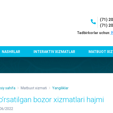
(71) 2
(71) 2
h
Tadbirkorlar uchun:
NASHRLAR
INTERAKTIV XIZMATLAR
MATBUOT XIZ
siy sahifa
Matbuot xizmati
Yangiliklar
o‘rsatilgan bozor xizmatlari hajmi
06/2022