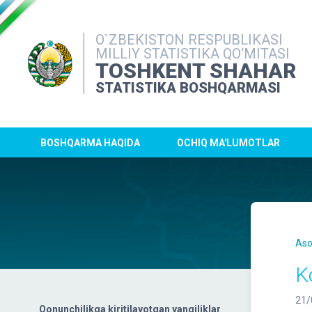
O`ZBEKISTON RESPUBLIKASI
MILLIY STATISTIKA QO‘MITASI
TOSHKENT SHAHAR
STATISTIKA BOSHQARMASI
BOSHQARMA HAQIDA
OCHIQ MA'LUMOTLAR
Aso
K
21/
Qonunchilikga kiritilayotgan yangiliklar