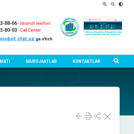
03-88-66
-
Ishonch telefoni
03-80-03
-
Call Center
isobot.stat.uz
ga o'tish
MATI
MUROJAATLAR
KONTAKTLAR