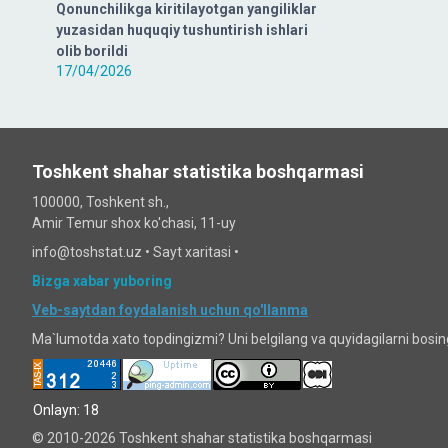
Qonunchilikga kiritilayotgan yangiliklar
yuzasidan huquqiy tushuntirish ishlari
olib borildi
17/04/2026
Toshkent shahar statistika boshqarmasi
100000, Toshkent sh.,
Amir Temur shox ko'chasi, 11-uy
info@toshstat.uz •
Sayt xaritasi
•
Bizga xabar yuboring
Veb-saytdan foydalanish uchun qo'llanma
Ma`lumotda xato topdingizmi? Uni belgilang va quyidagilarni bosi
Onlayn: 18
© 2010-2026 Toshkent shahar statistika boshqarmasi