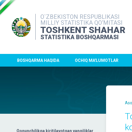
O`ZBEKISTON RESPUBLIKASI
MILLIY STATISTIKA QO‘MITASI
TOSHKENT SHAHAR
STATISTIKA BOSHQARMASI
BOSHQARMA HAQIDA
OCHIQ MA'LUMOTLAR
Aso
T
k
Qonunchilikga kiritilayotgan yangiliklar