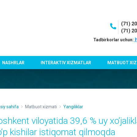
(71) 2
(71) 2
h
Tadbirkorlar uchun:
NASHRLAR
INTERAKTIV XIZMATLAR
MATBUOT XIZ
siy sahifa
Matbuot xizmati
Yangiliklar
oshkent viloyatida 39,6 % uy xo‘jalik
o‘p kishilar istiqomat qilmoqda