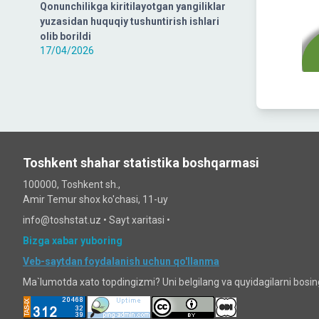
Qonunchilikga kiritilayotgan yangiliklar
yuzasidan huquqiy tushuntirish ishlari
olib borildi
17/04/2026
Toshkent shahar statistika boshqarmasi
100000, Toshkent sh.,
Amir Temur shox ko'chasi, 11-uy
info@toshstat.uz •
Sayt xaritasi
•
Bizga xabar yuboring
Veb-saytdan foydalanish uchun qo'llanma
Ma`lumotda xato topdingizmi? Uni belgilang va quyidagilarni bosi