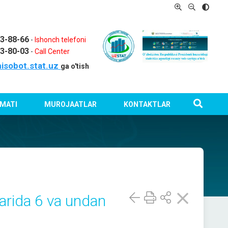
03-88-66
-
Ishonch telefoni
03-80-03
-
Call Center
isobot.stat.uz
ga o'tish
MATI
MUROJAATLAR
KONTAKTLAR
larida 6 va undan