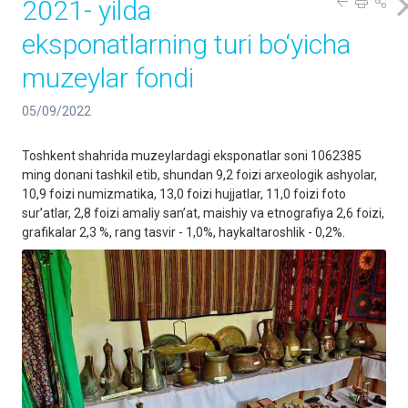
2021- yilda
eksponatlarning turi bo‘yicha
muzeylar fondi
05/09/2022
Toshkent shahrida muzeylardagi eksponatlar soni 1062385
ming donani tashkil etib, shundan 9,2 foizi arxeologik ashyolar,
10,9 foizi numizmatika, 13,0 foizi hujjatlar, 11,0 foizi foto
sur’atlar, 2,8 foizi amaliy san’at, maishiy va etnografiya 2,6 foizi,
grafikalar 2,3 %, rang tasvir - 1,0%, haykaltaroshlik - 0,2%.