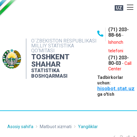
UZ
BOSHQARMA HAQIDA
(71) 203-
OCHIQ MA'LUMOTLAR
88-66
-
O`ZBEKISTON RESPUBLIKASI
NASHRLAR
Ishonch
MILLIY STATISTIKA
QO‘MITASI
telefoni
INTERAKTIV XIZMATLAR
TOSHKENT
(71) 203-
MATBUOT XIZMATI
SHAHAR
80-03
-
Call
Center
STATISTIKA
MUROJAATLAR
BOSHQARMASI
Tadbirkorlar
KONTAKTLAR
uchun:
hisobot.stat.uz
ga o'tish
Asosiy sahifa
Matbuot xizmati
Yangiliklar