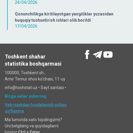
24/04/2026
Qonunchilikga kiritilayotgan yangiliklar yuzasidan
huquqiy tushuntirish ishlari olib borildi
17/04/2026
Toshkent shahar
statistika boshqarmasi
100000, Toshkent sh.,
Amir Temur shox ko'chasi, 11-uy
info@toshstat.uz •
Sayt xaritasi
•
Bizga xabar yuboring
Veb-saytdan foydalanish uchun
qo'llanma
Ma`lumotda xato topdingizmi?
Uni belgilang va quyidagilarni
bosing
Ctrl + Enter