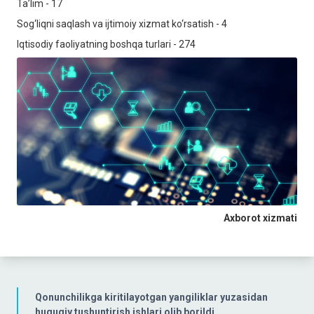
Taʼlim - 17
Sog‘liqni saqlash va ijtimoiy xizmat ko‘rsatish - 4
Iqtisodiy faoliyatning boshqa turlari - 274
Axborot xizmati
Qonunchilikga kiritilayotgan yangiliklar yuzasidan
huquqiy tushuntirish ishlari olib borildi