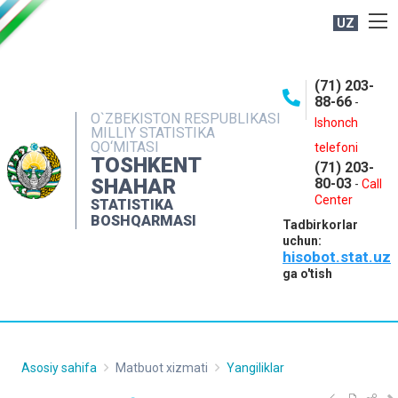
UZ
BOSHQARMA HAQIDA
(71) 203-
OCHIQ MA'LUMOTLAR
88-66
-
O`ZBEKISTON RESPUBLIKASI
NASHRLAR
Ishonch
MILLIY STATISTIKA
QO‘MITASI
telefoni
INTERAKTIV XIZMATLAR
TOSHKENT
(71) 203-
MATBUOT XIZMATI
SHAHAR
80-03
-
Call
Center
STATISTIKA
MUROJAATLAR
BOSHQARMASI
Tadbirkorlar
KONTAKTLAR
uchun:
hisobot.stat.uz
ga o'tish
Asosiy sahifa
Matbuot xizmati
Yangiliklar