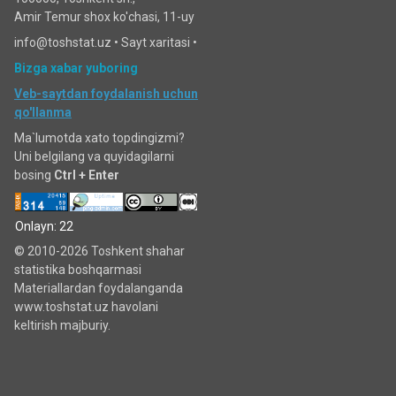
Amir Temur shox ko'chasi, 11-uy
info@toshstat.uz •
Sayt xaritasi
•
Bizga xabar yuboring
Veb-saytdan foydalanish uchun
qo'llanma
Ma`lumotda xato topdingizmi?
Uni belgilang va quyidagilarni
bosing
Ctrl + Enter
Onlayn: 22
© 2010-2026 Toshkent shahar
statistika boshqarmasi
Materiallardan foydalanganda
www.toshstat.uz havolani
keltirish majburiy.