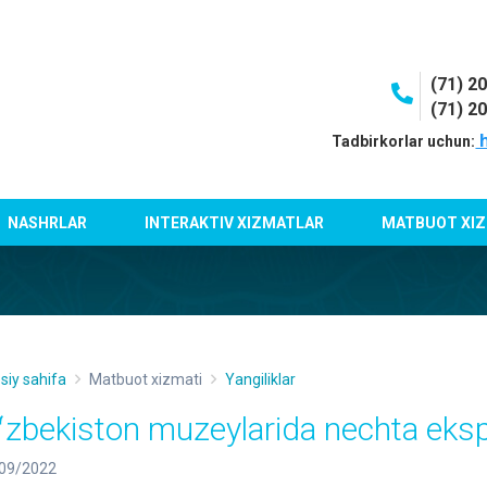
(71) 2
(71) 2
h
Tadbirkorlar uchun:
NASHRLAR
INTERAKTIV XIZMATLAR
MATBUOT XIZ
siy sahifa
Matbuot xizmati
Yangiliklar
ʻzbekiston muzeylarida nechta eks
09/2022