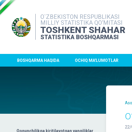
O`ZBEKISTON RESPUBLIKASI
MILLIY STATISTIKA QO‘MITASI
TOSHKENT SHAHAR
STATISTIKA BOSHQARMASI
BOSHQARMA HAQIDA
OCHIQ MA'LUMOTLAR
Aso
O
22/
Qonunchilikga kiritilayotgan yangiliklar