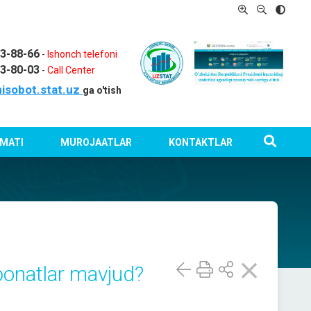
03-88-66
-
Ishonch telefoni
03-80-03
-
Call Center
isobot.stat.uz
ga o'tish
MATI
MUROJAATLAR
KONTAKTLAR
ponatlar mavjud?