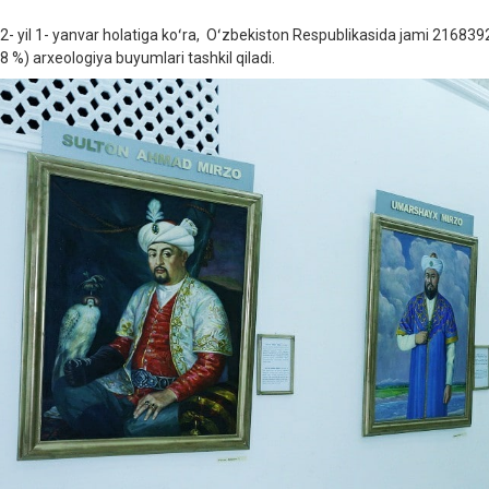
2- yil 1- yanvar holatiga koʻra, Oʻzbekiston Respublikasida jami 216839
8 %) arxeologiya buyumlari tashkil qiladi.