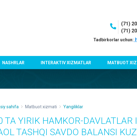
(71) 2
(71) 2
h
Tadbirkorlar uchun:
NASHRLAR
INTERAKTIV XIZMATLAR
MATBUOT XIZ
siy sahifa
Matbuot xizmati
Yangiliklar
0 TA YIRIK HAMKOR-DAVLATLAR 
AOL TASHQI SAVDO BALANSI KU