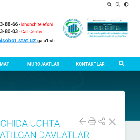
03-88-66
-
Ishonch telefoni
03-80-03
-
Call Center
isobot.stat.uz
ga o'tish
MATI
MUROJAATLAR
KONTAKTLAR
ICHIDA UCHTA
ZATILGAN DAVLATLAR