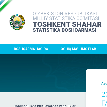
O`ZBEKISTON RESPUBLIKASI
MILLIY STATISTIKA QO‘MITASI
TOSHKENT SHAHAR
STATISTIKA BOSHQARMASI
BOSHQARMA HAQIDA
OCHIQ MA'LUMOTLAR
Aso
2
F
Qonunchilikga kiritilayotgan yangiliklar