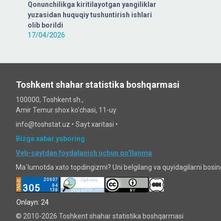
Qonunchilikga kiritilayotgan yangiliklar
yuzasidan huquqiy tushuntirish ishlari
olib borildi
17/04/2026
Toshkent shahar statistika boshqarmasi
100000, Toshkent sh.,
Amir Temur shox ko'chasi, 11-uy
info@toshstat.uz •
Sayt xaritasi
•
Bizga xabar yuboring
Veb-saytdan foydalanish uchun qo'llanma
Ma`lumotda xato topdingizmi? Uni belgilang va quyidagilarni bosi
Onlayn: 24
© 2010-2026 Toshkent shahar statistika boshqarmasi