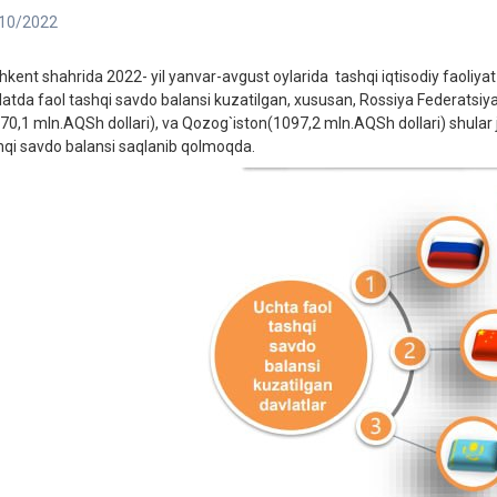
10/2022
hkent shahrida 2022- yil yanvar-avgust oylarida tashqi iqtisodiy faoliyat
latda faol tashqi savdo balansi kuzatilgan, xususan, Rossiya Federatsiya
770,1 mln.AQSh dollari), va Qozog`iston(1097,2 mln.AQSh dollari) shular j
hqi savdo balansi saqlanib qolmoqda.