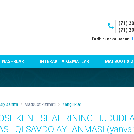
(71) 2
(71) 2
h
Tadbirkorlar uchun:
NASHRLAR
INTERAKTIV XIZMATLAR
MATBUOT XIZ
siy sahifa
Matbuot xizmati
Yangiliklar
OSHKENT SHAHRINING HUDUDLA
ASHQI SAVDO AYLANMASI (yanvar-a