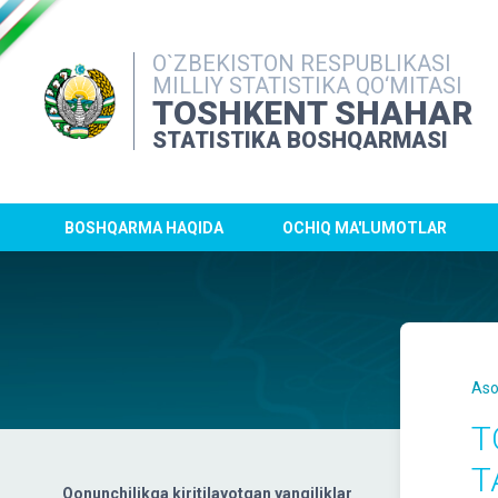
O`ZBEKISTON RESPUBLIKASI
MILLIY STATISTIKA QO‘MITASI
TOSHKENT SHAHAR
STATISTIKA BOSHQARMASI
BOSHQARMA HAQIDA
OCHIQ MA'LUMOTLAR
Aso
T
T
Qonunchilikga kiritilayotgan yangiliklar