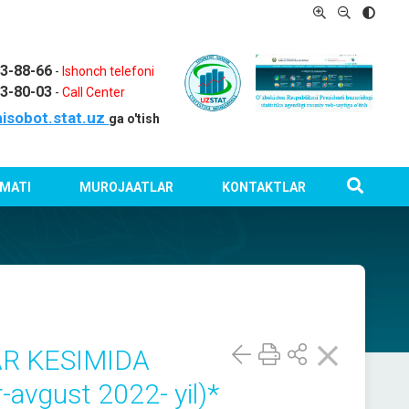
03-88-66
-
Ishonch telefoni
03-80-03
-
Call Center
isobot.stat.uz
ga o'tish
MATI
MUROJAATLAR
KONTAKTLAR
R KESIMIDA
vgust 2022- yil)*