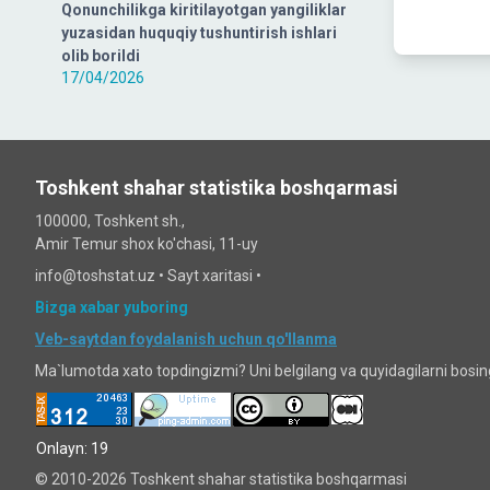
Qonunchilikga kiritilayotgan yangiliklar
yuzasidan huquqiy tushuntirish ishlari
olib borildi
17/04/2026
Toshkent shahar statistika boshqarmasi
100000, Toshkent sh.,
Amir Temur shox ko'chasi, 11-uy
info@toshstat.uz •
Sayt xaritasi
•
Bizga xabar yuboring
Veb-saytdan foydalanish uchun qo'llanma
Ma`lumotda xato topdingizmi? Uni belgilang va quyidagilarni bosi
Onlayn: 19
© 2010-2026 Toshkent shahar statistika boshqarmasi