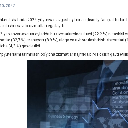
10/2022
hkent shahrida 2022-yil yanvar-avgust oylarida iqtisodiy faoliyat turlari 
ta ulushni savdo xizmatlari egallaydi.
-yil yanvar-avgust oylarida bu xizmatlarning ulushi (22,2 %) ni tashkil et
matlar (32,7 %), transport (8,9 %), aloqa va axborotlashtirish xizmatlari 
icha (4,3 %) qayd etildi.
pyuterlarni ta’mirlash bo‘yicha xizmatlar hajmida biroz o‘sish qayd etilib,