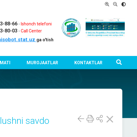
03-88-66
-
Ishonch telefoni
03-80-03
-
Call Center
isobot.stat.uz
ga o'tish
MATI
MUROJAATLAR
KONTAKTLAR
ulushni savdo