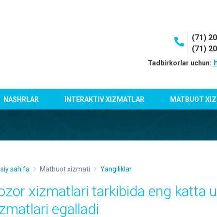
(71) 2
(71) 2
h
Tadbirkorlar uchun:
NASHRLAR
INTERAKTIV XIZMATLAR
MATBUOT XIZ
siy sahifa
Matbuot xizmati
Yangiliklar
ozor xizmatlari tarkibida eng katta 
zmatlari egalladi