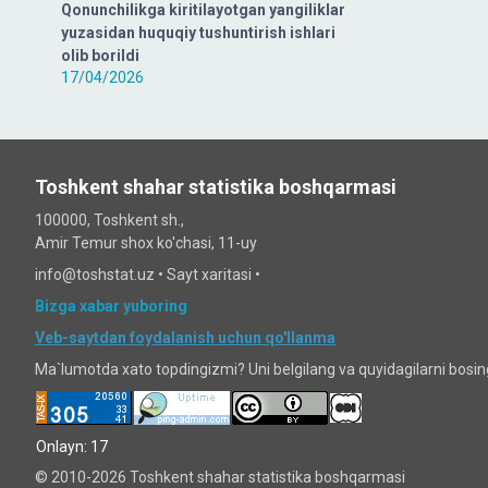
Qonunchilikga kiritilayotgan yangiliklar
yuzasidan huquqiy tushuntirish ishlari
olib borildi
17/04/2026
Toshkent shahar statistika boshqarmasi
100000, Toshkent sh.,
Amir Temur shox ko'chasi, 11-uy
info@toshstat.uz •
Sayt xaritasi
•
Bizga xabar yuboring
Veb-saytdan foydalanish uchun qo'llanma
Ma`lumotda xato topdingizmi? Uni belgilang va quyidagilarni bosi
Onlayn: 17
© 2010-2026 Toshkent shahar statistika boshqarmasi