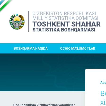
O`ZBEKISTON RESPUBLIKASI
MILLIY STATISTIKA QO‘MITASI
TOSHKENT SHAHAR
STATISTIKA BOSHQARMASI
BOSHQARMA HAQIDA
OCHIQ MA'LUMOTLAR
Aso
B
xi
Qonunchilikga kiritilayotgan yangiliklar