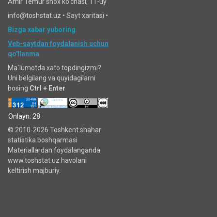
Amir Temur shox ko'chasi, 11-uy
info@toshstat.uz •
Sayt xaritasi
•
Bizga xabar yuboring
Veb-saytdan foydalanish uchun
qo'llanma
Ma`lumotda xato topdingizmi?
Uni belgilang va quyidagilarni
bosing
Ctrl + Enter
Onlayn: 28
© 2010-2026 Toshkent shahar
statistika boshqarmasi
Materiallardan foydalanganda
www.toshstat.uz havolani
keltirish majburiy.