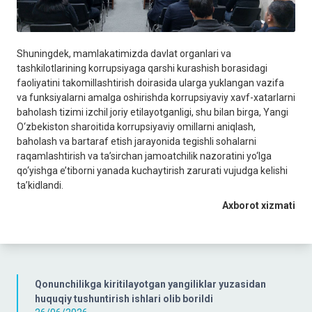
Shuningdek, mamlakatimizda davlat organlari va
tashkilotlarining korrupsiyaga qarshi kurashish borasidagi
faoliyatini takomillashtirish doirasida ularga yuklangan vazifa
va funksiyalarni amalga oshirishda korrupsiyaviy xavf-xatarlarni
baholash tizimi izchil joriy etilayotganligi, shu bilan birga, Yangi
O‘zbekiston sharoitida korrupsiyaviy omillarni aniqlash,
baholash va bartaraf etish jarayonida tegishli sohalarni
raqamlashtirish va ta’sirchan jamoatchilik nazoratini yo‘lga
qo‘yishga e’tiborni yanada kuchaytirish zarurati vujudga kelishi
ta’kidlandi.
Axborot xizmati
Qonunchilikga kiritilayotgan yangiliklar yuzasidan
huquqiy tushuntirish ishlari olib borildi