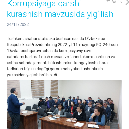
Korrupsiyaga qarshi
kurashish mavzusida yig‘ilish
24/11/2022
Toshkent shahar statistika boshsarmasida O‘zbekiston
Respublikasi Prezidentining 2022-yil 11-maydagi PQ-240-son
“Davlat boshqaruvi sohasida korrupsiyaviy xavf-
xatarlarni bartaraf etish mexanizmlarini takomillashtirish va
ushbu sohada jamoatchilik ishtirokini kengaytirish chora-
tadbirlari to‘g‘risidagi”gi qarori mohiyatini tushuntirish
yuzasidan yigilish bo‘lib o‘tdi.