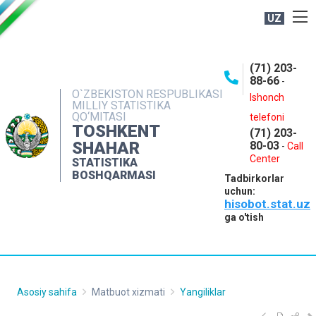
UZ
BOSHQARMA HAQIDA
(71) 203-
OCHIQ MA'LUMOTLAR
88-66
-
O`ZBEKISTON RESPUBLIKASI
NASHRLAR
Ishonch
MILLIY STATISTIKA
QO‘MITASI
telefoni
INTERAKTIV XIZMATLAR
TOSHKENT
(71) 203-
MATBUOT XIZMATI
SHAHAR
80-03
-
Call
Center
STATISTIKA
MUROJAATLAR
BOSHQARMASI
Tadbirkorlar
KONTAKTLAR
uchun:
hisobot.stat.uz
ga o'tish
Asosiy sahifa
Matbuot xizmati
Yangiliklar