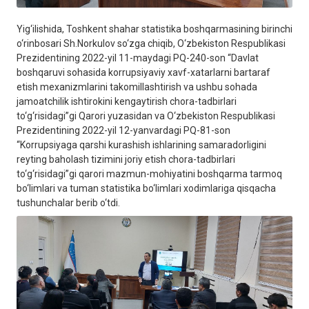
Yig‘ilishida, Toshkent shahar statistika boshqarmasining birinchi
o‘rinbosari Sh.Norkulov so‘zga chiqib, O‘zbekiston Respublikasi
Prezidentining 2022-yil 11-maydagi PQ-240-son “Davlat
boshqaruvi sohasida korrupsiyaviy xavf-xatarlarni bartaraf
etish mexanizmlarini takomillashtirish va ushbu sohada
jamoatchilik ishtirokini kengaytirish chora-tadbirlari
to‘g‘risidagi”gi Qarori yuzasidan va O‘zbekiston Respublikasi
Prezidentining 2022-yil 12-yanvardagi PQ-81-son
“Korrupsiyaga qarshi kurashish ishlarining samaradorligini
reyting baholash tizimini joriy etish chora-tadbirlari
to‘g‘risidagi”gi qarori mazmun-mohiyatini boshqarma tarmoq
bo‘limlari va tuman statistika bo‘limlari xodimlariga qisqacha
tushunchalar berib o‘tdi.