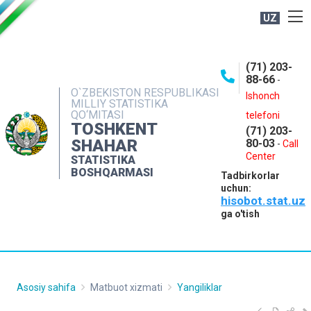
UZ
BOSHQARMA HAQIDA
(71) 203-
OCHIQ MA'LUMOTLAR
88-66
-
O`ZBEKISTON RESPUBLIKASI
NASHRLAR
Ishonch
MILLIY STATISTIKA
QO‘MITASI
telefoni
INTERAKTIV XIZMATLAR
TOSHKENT
(71) 203-
MATBUOT XIZMATI
SHAHAR
80-03
-
Call
Center
STATISTIKA
MUROJAATLAR
BOSHQARMASI
Tadbirkorlar
KONTAKTLAR
uchun:
hisobot.stat.uz
ga o'tish
Asosiy sahifa
Matbuot xizmati
Yangiliklar