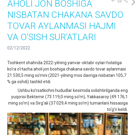
AHOLI JON BOSHIGA
NISBATAN CHAKANA SAVDO
TOVAR AYLANMASI HAJMI
VA O‘SISH SUR’ATLARI
02/12/2022
Toshkent shahrida 2022-yilning yanvar-oktabr oylari holatiga
ko‘ra o‘rtacha aholi jon boshiga chakana savdo tovar aylanmasi
21 530,5 ming so‘mni (2021-yilning mos davriga nisbatan 105,7
% ga oshdi) tashkil etdi.
Ushbu ko‘rsatkichni hududlar kesimida solishtirilganda eng
yuqorisi Bektemir (73 119,0 ming so‘m), Yakkasaroy (49 176,1
ming so‘m) va Sirg’ali (37 029,4 ming so‘m) tumanlarii hissasiga
to‘g‘ri keldi.