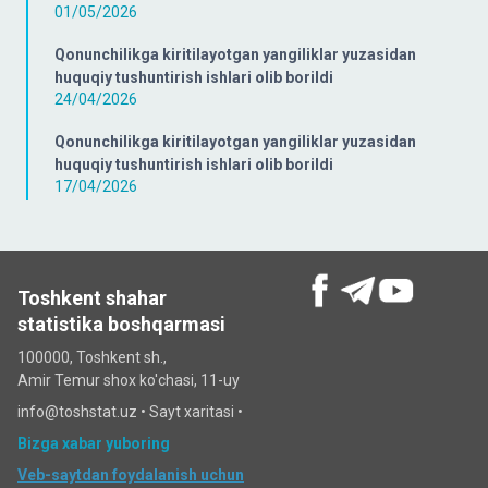
01/05/2026
Qonunchilikga kiritilayotgan yangiliklar yuzasidan
huquqiy tushuntirish ishlari olib borildi
24/04/2026
Qonunchilikga kiritilayotgan yangiliklar yuzasidan
huquqiy tushuntirish ishlari olib borildi
17/04/2026
Toshkent shahar
statistika boshqarmasi
100000, Toshkent sh.,
Amir Temur shox ko'chasi, 11-uy
info@toshstat.uz •
Sayt xaritasi
•
Bizga xabar yuboring
Veb-saytdan foydalanish uchun