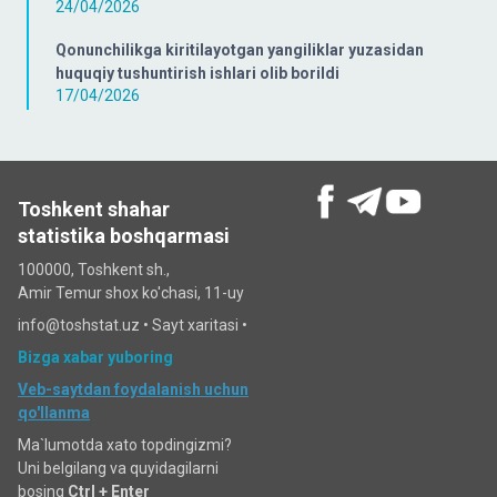
24/04/2026
Qonunchilikga kiritilayotgan yangiliklar yuzasidan
huquqiy tushuntirish ishlari olib borildi
17/04/2026
Toshkent shahar
statistika boshqarmasi
100000, Toshkent sh.,
Amir Temur shox ko'chasi, 11-uy
info@toshstat.uz •
Sayt xaritasi
•
Bizga xabar yuboring
Veb-saytdan foydalanish uchun
qo'llanma
Ma`lumotda xato topdingizmi?
Uni belgilang va quyidagilarni
bosing
Ctrl + Enter