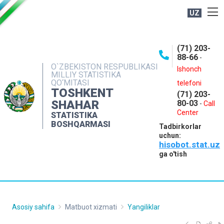
UZ
BOSHQARMA HAQIDA
(71) 203-
OCHIQ MA'LUMOTLAR
88-66
-
O`ZBEKISTON RESPUBLIKASI
NASHRLAR
Ishonch
MILLIY STATISTIKA
QO‘MITASI
telefoni
INTERAKTIV XIZMATLAR
TOSHKENT
(71) 203-
MATBUOT XIZMATI
SHAHAR
80-03
-
Call
Center
STATISTIKA
MUROJAATLAR
BOSHQARMASI
Tadbirkorlar
KONTAKTLAR
uchun:
hisobot.stat.uz
ga o'tish
Asosiy sahifa
Matbuot xizmati
Yangiliklar