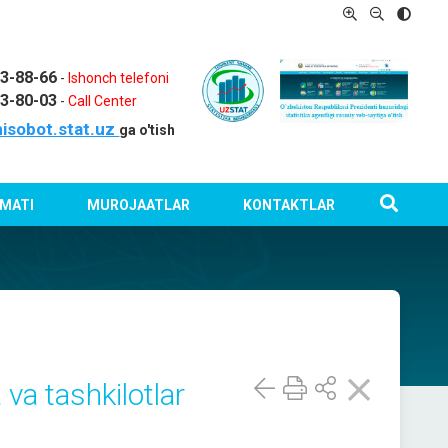
03-88-66
-
Ishonch telefoni
03-80-03
-
Call Center
isobot.stat.uz
ga o'tish
MATI
MUROJAATLAR
KONTAKTLAR
 va tashkilotlar