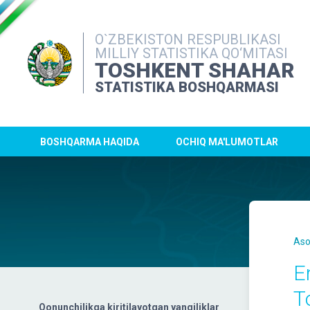
O`ZBEKISTON RESPUBLIKASI
MILLIY STATISTIKA QO‘MITASI
TOSHKENT SHAHAR
STATISTIKA BOSHQARMASI
BOSHQARMA HAQIDA
OCHIQ MA'LUMOTLAR
Aso
E
T
Qonunchilikga kiritilayotgan yangiliklar