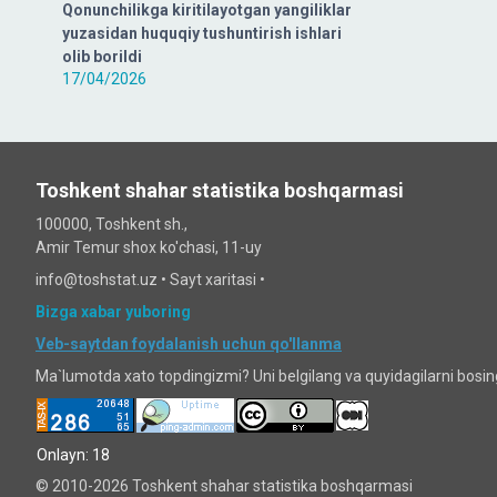
Qonunchilikga kiritilayotgan yangiliklar
yuzasidan huquqiy tushuntirish ishlari
olib borildi
17/04/2026
Toshkent shahar statistika boshqarmasi
100000, Toshkent sh.,
Amir Temur shox ko'chasi, 11-uy
info@toshstat.uz •
Sayt xaritasi
•
Bizga xabar yuboring
Veb-saytdan foydalanish uchun qo'llanma
Ma`lumotda xato topdingizmi? Uni belgilang va quyidagilarni bosi
Onlayn: 18
© 2010-2026 Toshkent shahar statistika boshqarmasi