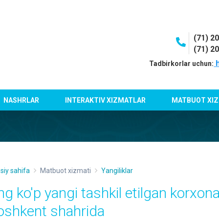
(71) 2
(71) 2
h
Tadbirkorlar uchun:
NASHRLAR
INTERAKTIV XIZMATLAR
MATBUOT XIZ
siy sahifa
Matbuot xizmati
Yangiliklar
ng ko'p yangi tashkil etilgan korxona
oshkent shahrida