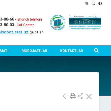
03-88-66
-
Ishonch telefoni
03-80-03
-
Call Center
isobot.stat.uz
ga o'tish
MATI
MUROJAATLAR
KONTAKTLAR