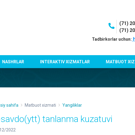
(71) 2
(71) 2
h
Tadbirkorlar uchun:
NASHRLAR
INTERAKTIV XIZMATLAR
MATBUOT XIZ
siy sahifa
Matbuot xizmati
Yangiliklar
-savdo(ytt) tanlanma kuzatuvi
12/2022