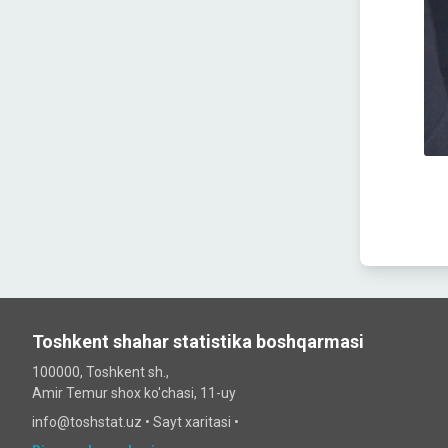
Toshkent shahar statistika boshqarmasi
100000, Toshkent sh.,
Amir Temur shox ko'chasi, 11-uy
info@toshstat.uz •
Sayt xaritasi
•