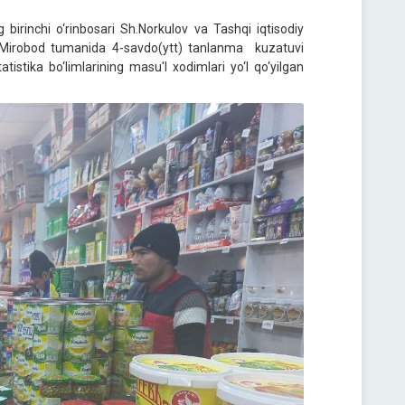
birinchi o‘rinbosari Sh.Norkulov va Tashqi iqtisodiy
an Mirobod tumanida 4-savdo(ytt) tanlanma kuzatuvi
tistika bo‘limlarining masu'l xodimlari yo‘l qo‘yilgan