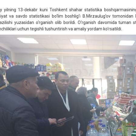
iy yilning 13-dekabr kuni Toshkent shahar statistika boshqarmasining 
liyat va savdo statistikasi bo‘lim boshlig‘i B.Mirzaulug’ov tomonid
kazilishi yuzasidan o‘rganish olib borildi. O‘rganish davomida tuman sta
hiliklari uchun tegishli tushuntirish va amaliy yordam ko‘rsatildi.