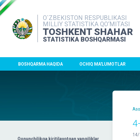
O`ZBEKISTON RESPUBLIKASI
MILLIY STATISTIKA QO‘MITASI
TOSHKENT SHAHAR
STATISTIKA BOSHQARMASI
BOSHQARMA HAQIDA
OCHIQ MA'LUMOTLAR
Aso
4
14/
Qonunchilikga kiritilayotgan yangiliklar