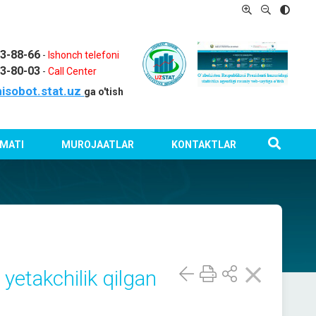
03-88-66
-
Ishonch telefoni
03-80-03
-
Call Center
isobot.stat.uz
ga o'tish
MATI
MUROJAATLAR
KONTAKTLAR
 yetakchilik qilgan