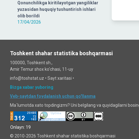
Qonunchilikga kiritilayotgan yangiliklar
yuzasidan huquqiy tushuntirish ishlari
olib borildi
17/04/2026
Toshkent shahar statistika boshqarmasi
100000, Toshkent sh.,
Amir Temur shox ko'chasi, 11-uy
info@toshstat.uz •
Sayt xaritasi
•
Bizga xabar yuboring
Veb-saytdan foydalanish uchun qo'llanma
Ma`lumotda xato topdingizmi? Uni belgilang va quyidagilarni bosi
Onlayn: 19
© 2010-2026 Toshkent shahar statistika boshqarmasi