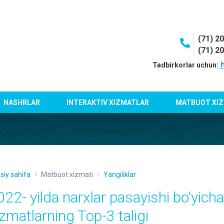
(71) 2
(71) 2
h
Tadbirkorlar uchun:
NASHRLAR
INTERAKTIV XIZMATLAR
MATBUOT XIZ
siy sahifa
Matbuot xizmati
Yangiliklar
022- yilda narxlar pasayishi bo'yicha
izmatlarning Top-3 taligi