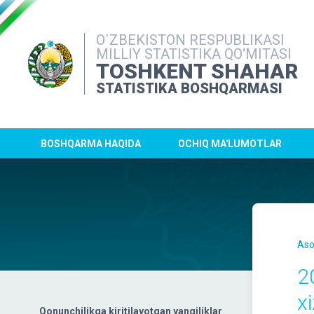
O`ZBEKISTON RESPUBLIKASI
MILLIY STATISTIKA QO‘MITASI
TOSHKENT SHAHAR
STATISTIKA BOSHQARMASI
BOSHQARMA HAQIDA
OCHIQ MA'LUMOTLAR
Aso
2
x
Qonunchilikga kiritilayotgan yangiliklar