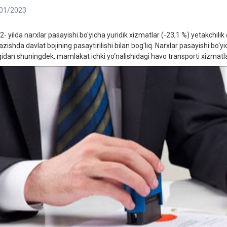
01/2023
- yilda narxlar pasayishi bo'yicha yuridik xizmatlar (-23,1 %) yetakchilik q
azishda davlat bojining pasaytirilishi bilan bog'liq. Narxlar pasayishi bo‘
igidan shuningdek, mamlakat ichki yo‘nalishidagi havo transporti xizmatlari