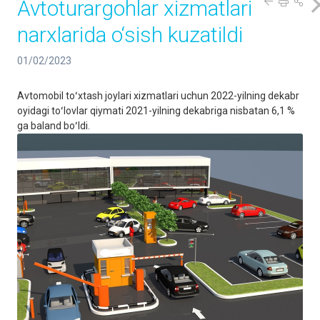
Avtoturargohlar xizmatlari
narxlarida o‘sish kuzatildi
01/02/2023
Avtomobil toʻxtash joylari xizmatlari uchun 2022-yilning dekabr
oyidagi toʻlovlar qiymati 2021-yilning dekabriga nisbatan 6,1 %
ga baland boʻldi.