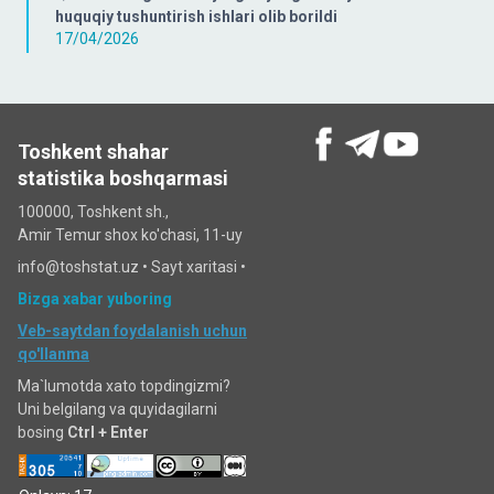
huquqiy tushuntirish ishlari olib borildi
17/04/2026
Toshkent shahar
statistika boshqarmasi
100000, Toshkent sh.,
Amir Temur shox ko'chasi, 11-uy
info@toshstat.uz •
Sayt xaritasi
•
Bizga xabar yuboring
Veb-saytdan foydalanish uchun
qo'llanma
Ma`lumotda xato topdingizmi?
Uni belgilang va quyidagilarni
bosing
Ctrl + Enter