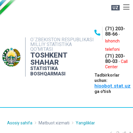
UZ
BOSHQARMA HAQIDA
(71) 203-
OCHIQ MA'LUMOTLAR
88-66
-
O`ZBEKISTON RESPUBLIKASI
NASHRLAR
Ishonch
MILLIY STATISTIKA
QO‘MITASI
telefoni
INTERAKTIV XIZMATLAR
TOSHKENT
(71) 203-
MATBUOT XIZMATI
SHAHAR
80-03
-
Call
Center
STATISTIKA
MUROJAATLAR
BOSHQARMASI
Tadbirkorlar
KONTAKTLAR
uchun:
hisobot.stat.uz
ga o'tish
Asosiy sahifa
Matbuot xizmati
Yangiliklar