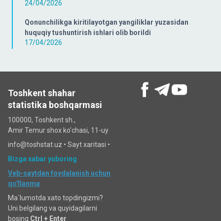
24/04/2026
Qonunchilikga kiritilayotgan yangiliklar yuzasidan
huquqiy tushuntirish ishlari olib borildi
17/04/2026
Toshkent shahar
statistika boshqarmasi
100000, Toshkent sh.,
Amir Temur shox ko'chasi, 11-uy
info@toshstat.uz •
Sayt xaritasi
•
Bizga xabar yuboring
Veb-saytdan foydalanish uchun
qo'llanma
Ma`lumotda xato topdingizmi?
Uni belgilang va quyidagilarni
bosing
Ctrl + Enter