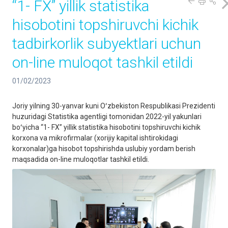
“1- FX” yillik statistika
hisobotini topshiruvchi kichik
tadbirkorlik subyektlari uchun
on-line muloqot tashkil etildi
01/02/2023
Joriy yilning 30-yanvar kuni Oʻzbekiston Respublikasi Prezidenti
huzuridagi Statistika agentligi tomonidan 2022-yil yakunlari
boʻyicha “1- FX” yillik statistika hisobotini topshiruvchi kichik
korxona va mikrofirmalar (xorijiy kapital ishtirokidagi
korxonalar)ga hisobot topshirishda uslubiy yordam berish
maqsadida on-line muloqotlar tashkil etildi.