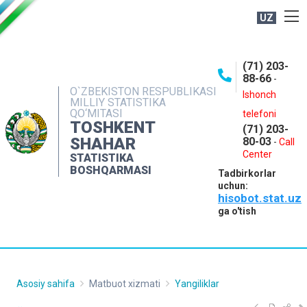
UZ
BOSHQARMA HAQIDA
(71) 203-
OCHIQ MA'LUMOTLAR
88-66
-
O`ZBEKISTON RESPUBLIKASI
NASHRLAR
Ishonch
MILLIY STATISTIKA
QO‘MITASI
telefoni
INTERAKTIV XIZMATLAR
TOSHKENT
(71) 203-
MATBUOT XIZMATI
SHAHAR
80-03
-
Call
Center
STATISTIKA
MUROJAATLAR
BOSHQARMASI
Tadbirkorlar
KONTAKTLAR
uchun:
hisobot.stat.uz
ga o'tish
Asosiy sahifa
Matbuot xizmati
Yangiliklar