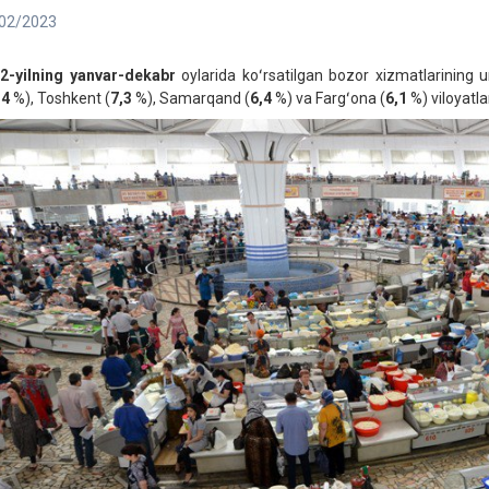
02/2023
2-yilning yanvar-dekabr
oylarida koʻrsatilgan bozor xizmatlarining
,4
%), Toshkent (
7,3
%), Samarqand (
6,4
%) va Fargʻona (
6,1
%) viloyatla