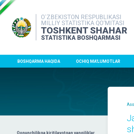
O`ZBEKISTON RESPUBLIKASI
MILLIY STATISTIKA QO‘MITASI
TOSHKENT SHAHAR
STATISTIKA BOSHQARMASI
BOSHQARMA HAQIDA
OCHIQ MA'LUMOTLAR
Aso
J
s
Qonunchilikga kiritilayotgan yangiliklar