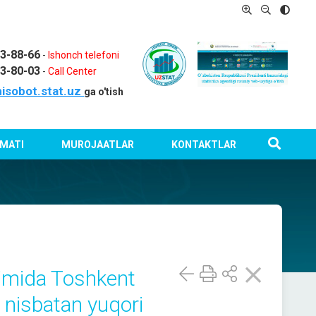
03-88-66
-
Ishonch telefoni
03-80-03
-
Call Center
isobot.stat.uz
ga o'tish
MATI
MUROJAATLAR
KONTAKTLAR
ajmida Toshkent
 nisbatan yuqori