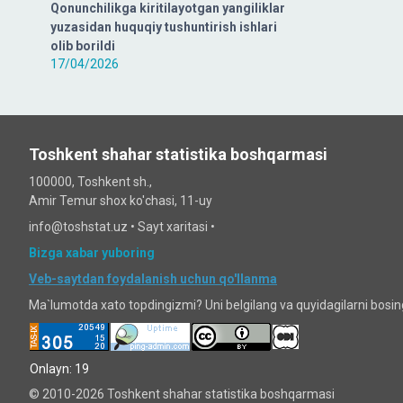
Qonunchilikga kiritilayotgan yangiliklar
yuzasidan huquqiy tushuntirish ishlari
olib borildi
17/04/2026
Toshkent shahar statistika boshqarmasi
100000, Toshkent sh.,
Amir Temur shox ko'chasi, 11-uy
info@toshstat.uz •
Sayt xaritasi
•
Bizga xabar yuboring
Veb-saytdan foydalanish uchun qo'llanma
Ma`lumotda xato topdingizmi? Uni belgilang va quyidagilarni bosi
Onlayn: 19
© 2010-2026 Toshkent shahar statistika boshqarmasi