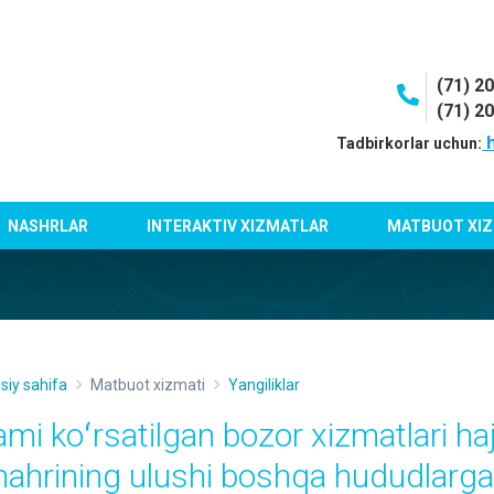
(71) 2
(71) 2
h
Tadbirkorlar uchun:
NASHRLAR
INTERAKTIV XIZMATLAR
MATBUOT XIZ
siy sahifa
Matbuot xizmati
Yangiliklar
ami koʻrsatilgan bozor xizmatlari h
hahrining ulushi boshqa hududlarga